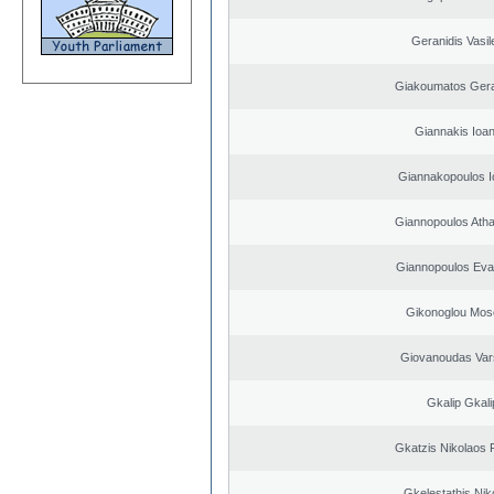
Geranidis Vasil
Giakoumatos Ger
Giannakis Ioan
Giannakopoulos I
Giannopoulos Ath
Giannopoulos Eva
Gikonoglou Mos
Giovanoudas Var
Gkalip Gkali
Gkatzis Nikolaos F
Gkelestathis Nik