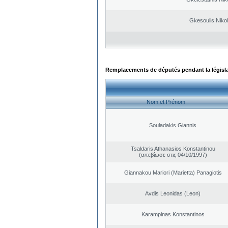
Gkesoulis Niko
Remplacements de députés pendant la législ
Nom et Prénom
Souladakis Giannis
Tsaldaris Athanasios Konstantinou
(απεβίωσε στις 04/10/1997)
Giannakou Mariori (Marietta) Panagiotis
Avdis Leonidas (Leon)
Karampinas Konstantinos