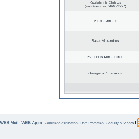
Katsigiannis Christos
(απεβίωσε στις 26/05/1997)
Verelis Christos
Baltas Alexandros
Evmoiridis Konstantinos
Georgiadis Athanasios
WEB-Mail
WEB-Apps
|
|
|
|
|
Conditions d’utilisation
Data Protection
Security & Access