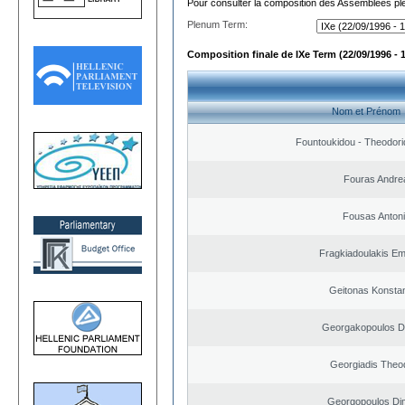
Pour consulter la composition des Assemblées plé
Plenum Term:
Composition finale de IXe Term (22/09/1996 - 
Nom et Prénom
Fountoukidou - Theodori
Fouras Andre
Fousas Anton
Fragkiadoulakis E
Geitonas Konstan
Georgakopoulos Di
Georgiadis Theo
Georgopoulos Dim