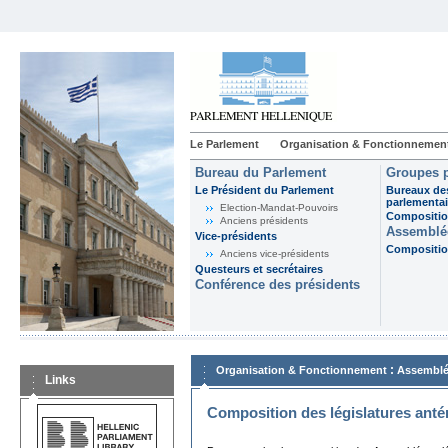
Le Parlement
Organisation & Fonctionnemen
Bureau du Parlement
Groupes p
Le Président du Parlement
Bureaux de
parlementai
Election-Mandat-Pouvoirs
Composition
Anciens présidents
Assemblée
Vice-présidents
Composition
Anciens vice-présidents
Questeurs et secrétaires
Conférence des présidents
:
Organisation & Fonctionnement
Assemblé
Links
Composition des législatures anté