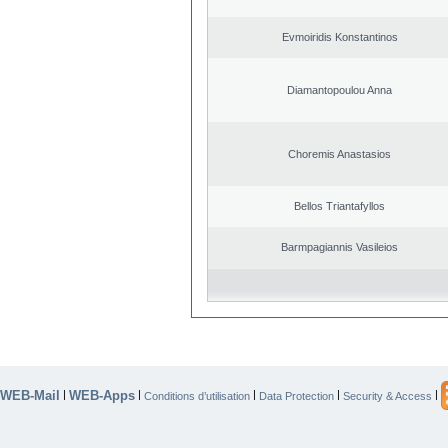
Evmoiridis Konstantinos
Diamantopoulou Anna
Choremis Anastasios
Bellos Triantafyllos
Barmpagiannis Vasileios
WEB-Mail
WEB-Apps
|
|
|
|
|
Conditions d’utilisation
Data Protection
Security & Access