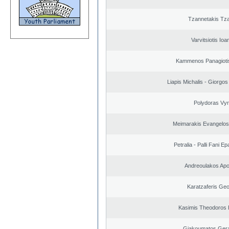
Tzannetakis Tz
Varvitsiotis Ioa
Kammenos Panagioti
Liapis Michalis - Giorgo
Polydoras Vy
Meimarakis Evangelos 
Petralia - Palli Fani 
Andreoulakos Apo
Karatzaferis Geo
Kasimis Theodoros P
Giakoumatos Ger