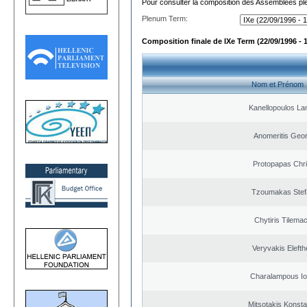
Pour consulter la composition des Assemblées plé
Plenum Term:
Composition finale de IXe Term (22/09/1996 - 
Nom et Prénom
Kanellopoulos L
Anomeritis Geor
Protopapas Chri
Tzoumakas Stef
Chytiris Tilema
Veryvakis Elefth
Charalampous Io
Mitsotakis Konsta