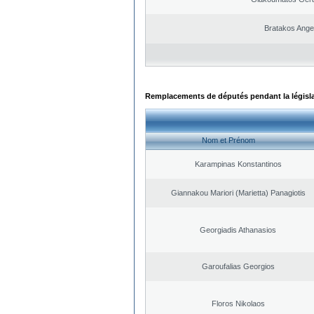
Bratakos Ange
Remplacements de députés pendant la législ
Nom et Prénom
Karampinas Konstantinos
Giannakou Mariori (Marietta) Panagiotis
Georgiadis Athanasios
Garoufalias Georgios
Floros Nikolaos