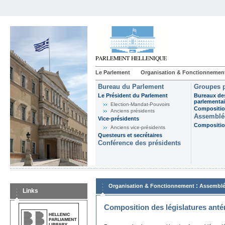
Le Parlement
Organisation & Fonctionnemen
Bureau du Parlement
Groupes p
Le Président du Parlement
Bureaux de
parlementai
Election-Mandat-Pouvoirs
Composition
Anciens présidents
Assemblée
Vice-présidents
Composition
Anciens vice-présidents
Questeurs et secrétaires
Conférence des présidents
:
Organisation & Fonctionnement
Assemblé
Links
Composition des législatures anté