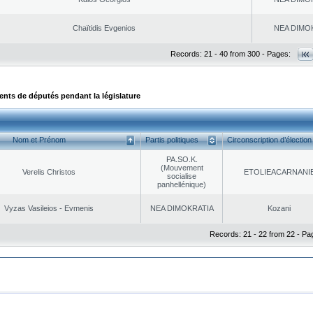
Chaïtidis Evgenios
NEA DΙMO
Records: 21 - 40 from 300 - Pages:
ts de députés pendant la législature
Nom et Prénom
Partis politiques
Circonscription d’élection
PA.SO.K.
(Mouvement
Verelis Christos
EΤOLIEACARNANI
socialise
panhellénique)
Vyzas Vasileios - Evmenis
NEA DΙMOKRATIA
Kozani
Records: 21 - 22 from 22 - Pa
|
|
ta Protection
Security & Access