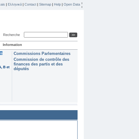
ais
|
Ελληνικά
|
Contact
|
Sitemap
|
Help
|
Open Data
Recherche
Information
es
Commissions Parlementaires
Commission de contrôle des
finances des partis et des
, B et
députés