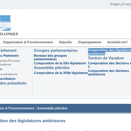
English
|
Franç
Organisation & Fonctionnement
Députés
Organigramme
Activités int'l
Parlement
Groupes parlementaires
Composition des législatur
antérieures
du Parlement
Bureaux des groupes
Section de Vacation
parlementaires
andat-Pouvoirs
Composition de la XXe législature
Composition des Sections A
ésidents
C
Assemblée plénière
ts
Composition des Sections
Composition de la XVIIe législature
ce-présidents
antérieures
ecrétaires
des présidents
:
ion & Fonctionnement
Assemblée plénière
ion des législatures antérieures