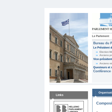
Le Parlement
Bureau du 
Le Président 
Election-M
Anciens pr
Vice-présiden
Anciens vi
Questeurs et s
Conférence 
Organisat
Links
Composit