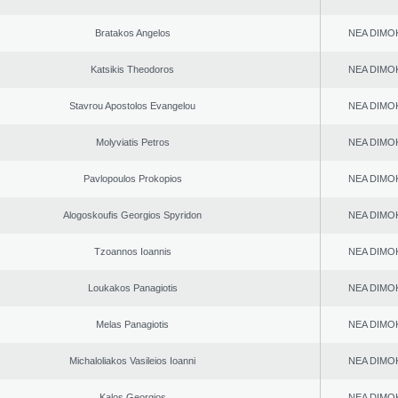
Bratakos Angelos
NEA DΙMO
Katsikis Theodoros
NEA DΙMO
Stavrou Apostolos Evangelou
NEA DΙMO
Molyviatis Petros
NEA DΙMO
Pavlopoulos Prokopios
NEA DΙMO
Alogoskoufis Georgios Spyridon
NEA DΙMO
Tzoannos Ioannis
NEA DΙMO
Loukakos Panagiotis
NEA DΙMO
Melas Panagiotis
NEA DΙMO
Michaloliakos Vasileios Ioanni
NEA DΙMO
Kalos Georgios
NEA DΙMO