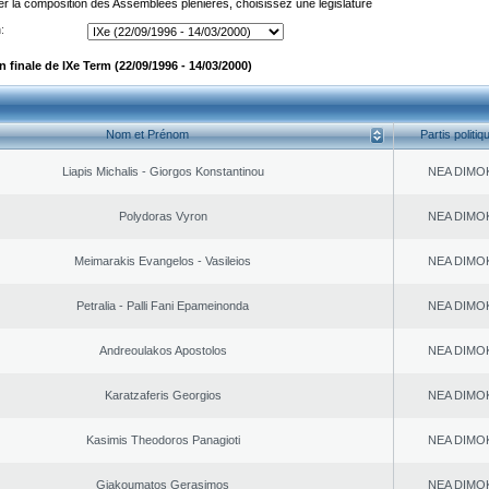
er la composition des Assemblées plénières, choisissez une législature
:
finale de IXe Term (22/09/1996 - 14/03/2000)
Nom et Prénom
Partis politiq
Liapis Michalis - Giorgos Konstantinou
NEA DΙMO
Polydoras Vyron
NEA DΙMO
Meimarakis Evangelos - Vasileios
NEA DΙMO
Petralia - Palli Fani Epameinonda
NEA DΙMO
Andreoulakos Apostolos
NEA DΙMO
Karatzaferis Georgios
NEA DΙMO
Kasimis Theodoros Panagioti
NEA DΙMO
Giakoumatos Gerasimos
NEA DΙMO