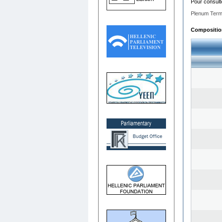
Pour consult
Plenum Term
Composition 