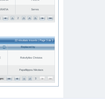
KRATIA
Serres
1
2
3
4
5
22 résultats trouvés | Page 3 de 3
Replaced by
E
Rokofyllos Christos
Papafilippou Nikolaos
ges:
1
2
3