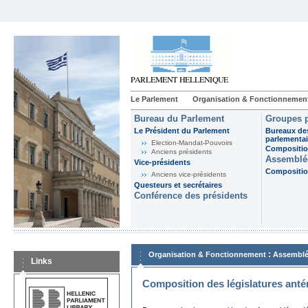
Le Parlement
Organisation & Fonctionnemen
Bureau du Parlement
Groupes p
Le Président du Parlement
Bureaux de
parlementai
Election-Mandat-Pouvoirs
Composition
Anciens présidents
Assemblée
Vice-présidents
Composition
Anciens vice-présidents
Questeurs et secrétaires
Conférence des présidents
:
Organisation & Fonctionnement
Assemblé
Links
Composition des législatures anté