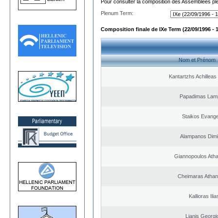
Pour consulter la composition des Assemblées plé
Plenum Term:
Composition finale de IXe Term (22/09/1996 - 
Nom et Prénom
Kantartzhs Achilleas
Papadimas Lam
Staikos Evang
Alampanos Dimit
Giannopoulos Ath
Cheimaras Athan
Kallioras Ilia
Lianis Georgi