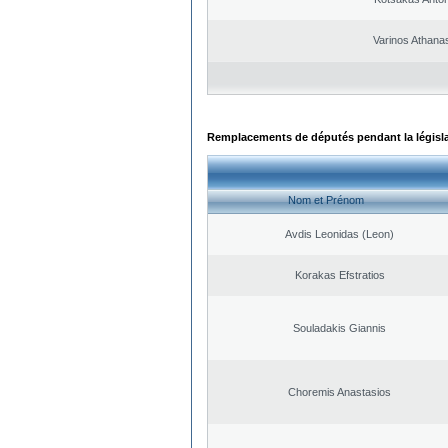
Varinos Athana
Remplacements de députés pendant la législ
Nom et Prénom
Avdis Leonidas (Leon)
Korakas Efstratios
Souladakis Giannis
Choremis Anastasios