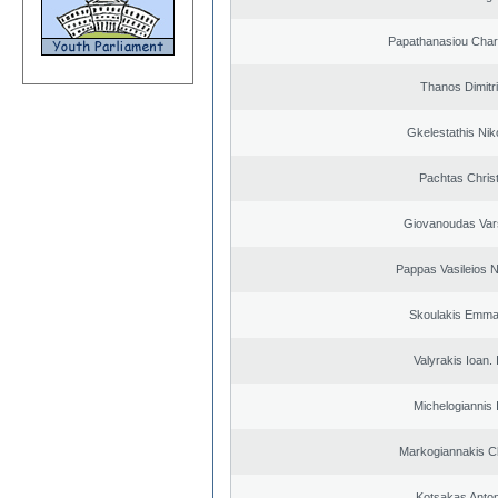
Papathanasiou Cha
Thanos Dimitr
Gkelestathis Nik
Pachtas Chris
Giovanoudas Var
Pappas Vasileios N
Skoulakis Emma
Valyrakis Ioan. 
Michelogiannis I
Markogiannakis Ch
Kotsakas Anto