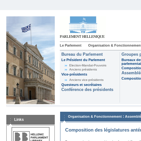
Le Parlement
Organisation & Fonctionnemen
Bureau du Parlement
Groupes p
Le Président du Parlement
Bureaux de
parlementai
Election-Mandat-Pouvoirs
Composition
Anciens présidents
Assemblée
Vice-présidents
Composition
Anciens vice-présidents
Questeurs et secrétaires
Conférence des présidents
:
Organisation & Fonctionnement
Assemblé
Links
Composition des législatures anté