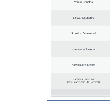
Verelis Christos
Baltas Alexandros
Stratakis Emmanouil
Diamantopoulou Anna
Karchimakis Michail
Tsetines Dimitrios
(απεβίωσε στις 20/12/1999)