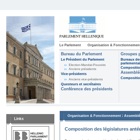
Le Parlement
Organisation & Fonctionnemen
Bureau du Parlement
Groupes p
Le Président du Parlement
Bureaux de
parlementai
Election-Mandat-Pouvoirs
Composition
Anciens présidents
Assemblée
Vice-présidents
Composition
Anciens vice-présidents
Questeurs et secrétaires
Conférence des présidents
:
Organisation & Fonctionnement
Assemblé
Links
Composition des législatures anté