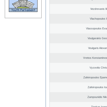
Vezdrevanis Il
Vlachopoulos Il
Vlassopoulos Eva
Voulgarakis Geo
Voulgaris Alexa
Vrettos Konstantinos
Vyzovitis Chri
Zafeiropoulos Epam
Zafeiropoulos Io
Zampounidis Nik
Ziagkas Ioann