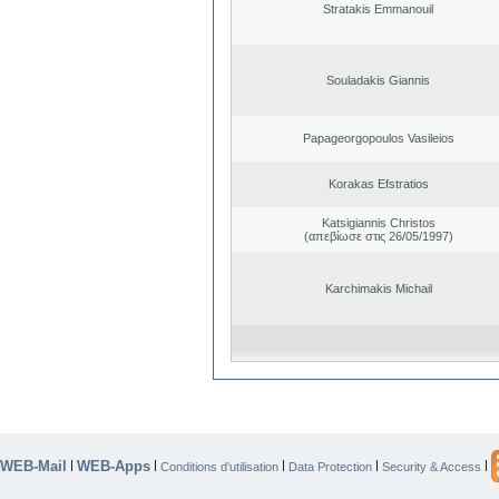
Stratakis Emmanouil
Souladakis Giannis
Papageorgopoulos Vasileios
Korakas Efstratios
Katsigiannis Christos
(απεβίωσε στις 26/05/1997)
Karchimakis Michail
WEB-Mail
WEB-Apps
|
|
|
|
|
Conditions d’utilisation
Data Protection
Security & Access