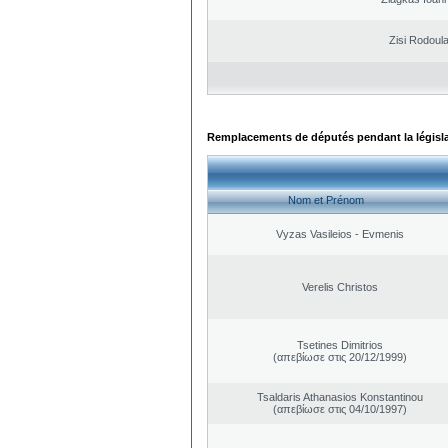
Zisi Rodoul
Remplacements de députés pendant la législ
Nom et Prénom
Vyzas Vasileios - Evmenis
Verelis Christos
Tsetines Dimitrios
(απεβίωσε στις 20/12/1999)
Tsaldaris Athanasios Konstantinou
(απεβίωσε στις 04/10/1997)