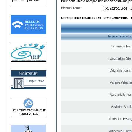
Pour consulter la composition des Assemblées plé
Plenum Term:
Composition finale de IXe Term (22/09/1996 - 
Nom et Prénom
Tzoannos Ioan
Tzoumakas Stef
Valyrakis Ioan. 
Varinos Athana
Varvitsiotis Ioa
Vasileios Vasil
Venizelos Evang
Veryvakis Elefth