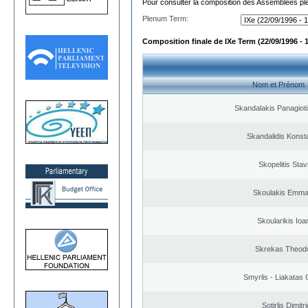
Pour consulter la composition des Assemblées plé
Plenum Term:
Composition finale de IXe Term (22/09/1996 - 
Nom et Prénom
Skandalakis Panagioti
Skandalidis Konst
Skopelitis Stav
Skoulakis Emma
Skoularikis Ioa
Skrekas Theod
Smyrlis - Liakatas 
Sotirlis Dimitr