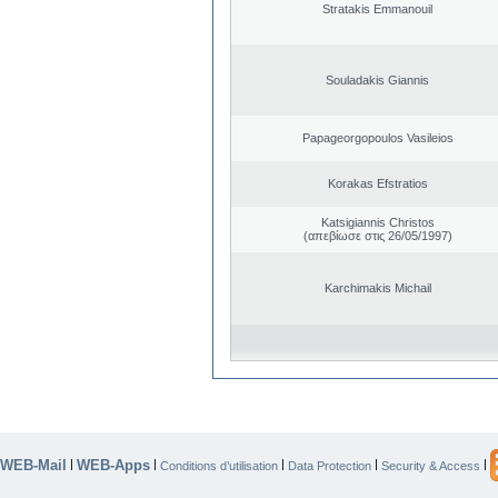
Stratakis Emmanouil
Souladakis Giannis
Papageorgopoulos Vasileios
Korakas Efstratios
Katsigiannis Christos
(απεβίωσε στις 26/05/1997)
Karchimakis Michail
WEB-Mail
WEB-Apps
|
|
|
|
|
Conditions d’utilisation
Data Protection
Security & Access