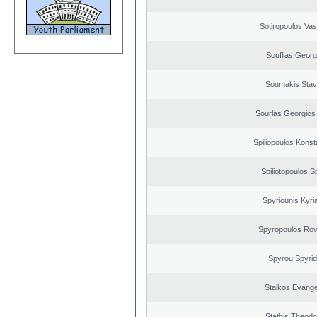
Sotiropoulos Vasi
Souflias Georg
Soumakis Stav
Sourlas Georgios 
Spiliopoulos Konst
Spiliotopoulos Sp
Spyriounis Kyri
Spyropoulos Rov
Spyrou Spyri
Staikos Evang
Stathis Theodo