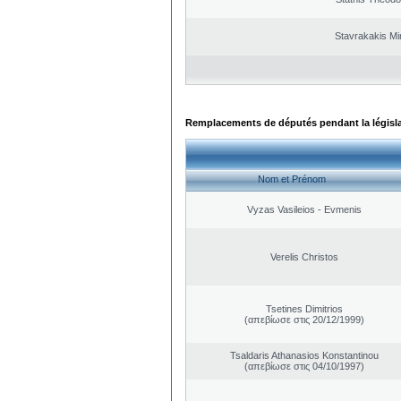
Stavrakakis M
Remplacements de députés pendant la législ
Nom et Prénom
Vyzas Vasileios - Evmenis
Verelis Christos
Tsetines Dimitrios
(απεβίωσε στις 20/12/1999)
Tsaldaris Athanasios Konstantinou
(απεβίωσε στις 04/10/1997)