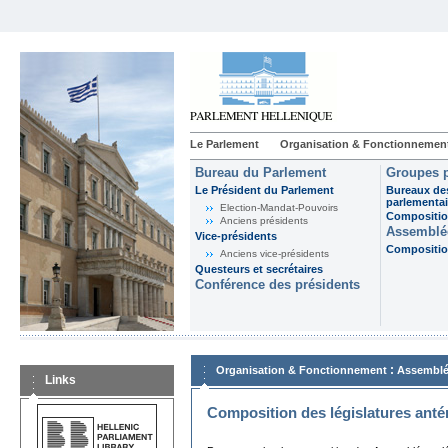
Le Parlement
Organisation & Fonctionnemen
Bureau du Parlement
Groupes p
Le Président du Parlement
Bureaux de
parlementai
Election-Mandat-Pouvoirs
Composition
Anciens présidents
Assemblée
Vice-présidents
Composition
Anciens vice-présidents
Questeurs et secrétaires
Conférence des présidents
:
Organisation & Fonctionnement
Assemblé
Links
Composition des législatures anté