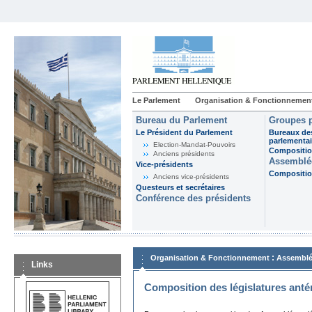
Le Parlement
Organisation & Fonctionnemen
Bureau du Parlement
Groupes p
Le Président du Parlement
Bureaux de
parlementai
Election-Mandat-Pouvoirs
Composition
Anciens présidents
Assemblée
Vice-présidents
Composition
Anciens vice-présidents
Questeurs et secrétaires
Conférence des présidents
:
Organisation & Fonctionnement
Assemblé
Links
Composition des législatures anté