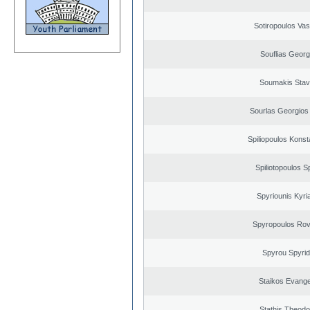
Sotiropoulos Vasi
Souflias Georg
Soumakis Stav
Sourlas Georgios 
Spiliopoulos Konst
Spiliotopoulos Sp
Spyriounis Kyri
Spyropoulos Rov
Spyrou Spyri
Staikos Evang
Stathis Theodo