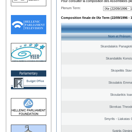
Pour consulter la composition des Assemblées plé
Plenum Term:
Composition finale de IXe Term (22/09/1996 - 
Nom et Prénom
Skandalakis Panagioti
Skandalidis Konst
Skopelitis Stav
Skoulakis Emma
Skoularikis Ioa
Skrekas Theod
Smyrlis - Liakatas 
Sotirlis Dimitr