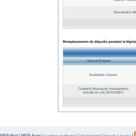
Stavrakakis M
Remplacements de députés pendant la législ
Nom et Prénom
Souladakis Giannis
Tsaldaris Athanasios Konstantinou
(απεβίωσε στις 04/10/1997)
WEB-Mail
WEB-Apps
|
|
|
|
|
Conditions d’utilisation
Data Protection
Security & Access