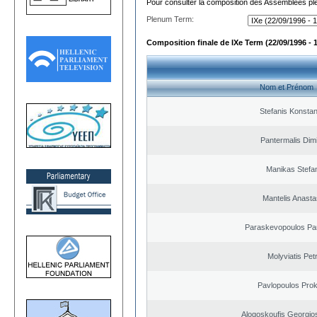
Pour consulter la composition des Assemblées plé
Plenum Term:
Composition finale de IXe Term (22/09/1996 - 
Nom et Prénom
Stefanis Konstan
Pantermalis Dimi
Manikas Stefa
Mantelis Anasta
Paraskevopoulos Pa
Molyviatis Pet
Pavlopoulos Pro
Alogoskoufis Georgio