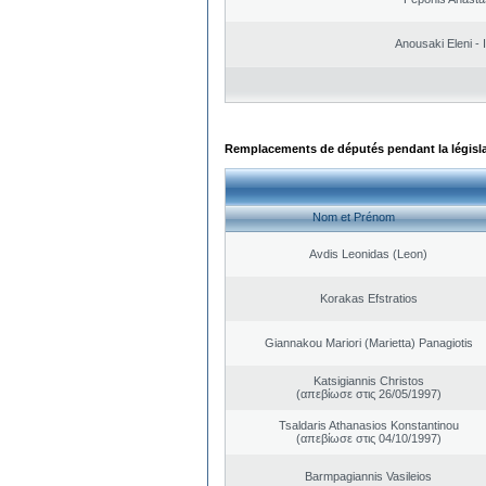
Anousaki Eleni - I
Remplacements de députés pendant la législ
Nom et Prénom
Avdis Leonidas (Leon)
Korakas Efstratios
Giannakou Mariori (Marietta) Panagiotis
Katsigiannis Christos
(απεβίωσε στις 26/05/1997)
Tsaldaris Athanasios Konstantinou
(απεβίωσε στις 04/10/1997)
Barmpagiannis Vasileios