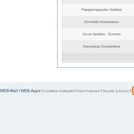
Papageorgopoulos Vasileios
Evmoiridis Konstantinos
Vyzas Vasileios - Evmenis
Karampinas Konstantinos
WEB-Mail
WEB-Apps
|
|
|
|
|
Conditions d’utilisation
Data Protection
Security & Access