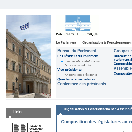
Le Parlement
Organisation & Fonctionnemen
Bureau du Parlement
Groupes p
Le Président du Parlement
Bureaux de
parlementai
Election-Mandat-Pouvoirs
Composition
Anciens présidents
Assemblée
Vice-présidents
Composition
Anciens vice-présidents
Questeurs et secrétaires
Conférence des présidents
:
Organisation & Fonctionnement
Assemblé
Links
Composition des législatures anté