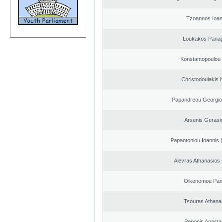
Tzoannos Ioan
Loukakos Panag
Konstantopoulou
Christodoulakis 
Papandreou Georgio
Arsenis Geras
Papantoniou Ioannis 
Alevras Athanasios
Oikonomou Pant
Tsouras Athana
Peponis Anasta