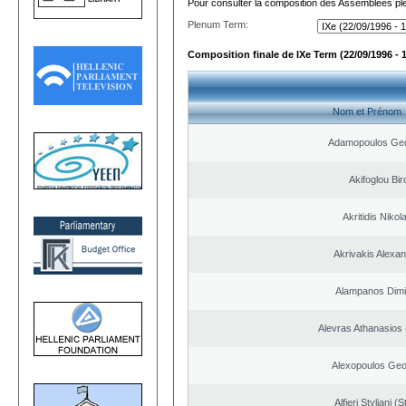
Pour consulter la composition des Assemblées plé
Plenum Term:
Composition finale de IXe Term (22/09/1996 - 
Nom et Prénom
Adamopoulos Geo
Akifoglou Bir
Akritidis Nikol
Akrivakis Alexa
Alampanos Dimit
Alevras Athanasios
Alexopoulos Geo
Alfieri Styliani (S