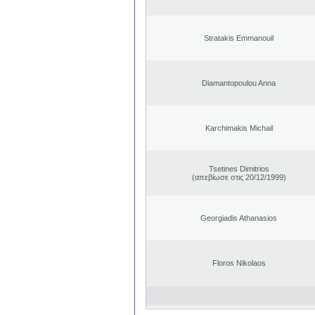
Stratakis Emmanouil
Diamantopoulou Anna
Karchimakis Michail
Tsetines Dimitrios
(απεβίωσε στις 20/12/1999)
Georgiadis Athanasios
Floros Nikolaos