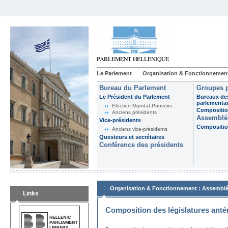
Le Parlement
Organisation & Fonctionnemen
Bureau du Parlement
Groupes p
Le Président du Parlement
Bureaux de
parlementai
Election-Mandat-Pouvoirs
Composition
Anciens présidents
Assemblée
Vice-présidents
Composition
Anciens vice-présidents
Questeurs et secrétaires
Conférence des présidents
:
Organisation & Fonctionnement
Assemblé
Links
Composition des législatures anté