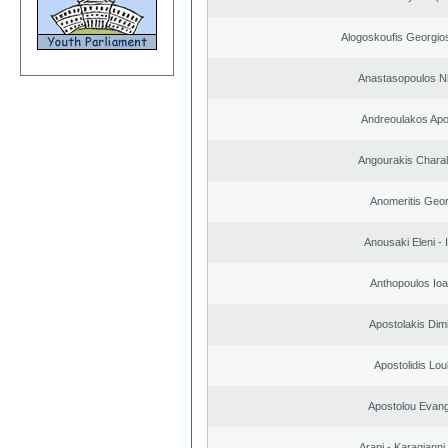
Alogoskoufis Georgio
Anastasopoulos N
Andreoulakos Apo
Angourakis Chara
Anomeritis Geor
Anousaki Eleni - I
Anthopoulos Ioa
Apostolakis Dimi
Apostolidis Lo
Apostolou Evan
Arapi - Karagianni 