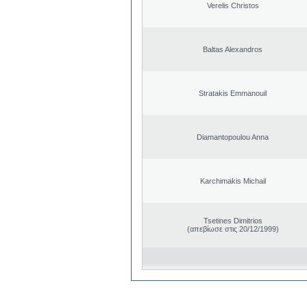
Verelis Christos
Baltas Alexandros
Stratakis Emmanouil
Diamantopoulou Anna
Karchimakis Michail
Tsetines Dimitrios
(απεβίωσε στις 20/12/1999)