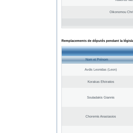
Oikonomou Chri
Remplacements de députés pendant la législ
Nom et Prénom
Avdis Leonidas (Leon)
Korakas Efstratios
Souladakis Giannis
Choremis Anastasios