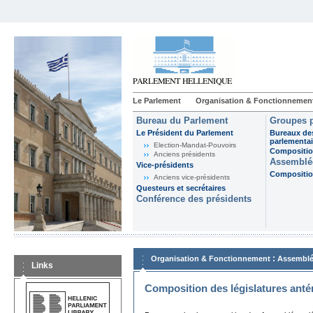
Le Parlement
Organisation & Fonctionnemen
Bureau du Parlement
Groupes p
Le Président du Parlement
Bureaux de
parlementai
Election-Mandat-Pouvoirs
Composition
Anciens présidents
Assemblée
Vice-présidents
Composition
Anciens vice-présidents
Questeurs et secrétaires
Conférence des présidents
:
Organisation & Fonctionnement
Assemblé
Links
Composition des législatures anté