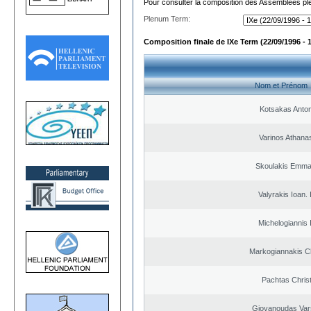
Pour consulter la composition des Assemblées plé
Plenum Term:
Composition finale de IXe Term (22/09/1996 - 
Nom et Prénom
Kotsakas Anto
Varinos Athana
Skoulakis Emma
Valyrakis Ioan. 
Michelogiannis I
Markogiannakis Ch
Pachtas Chris
Giovanoudas Var