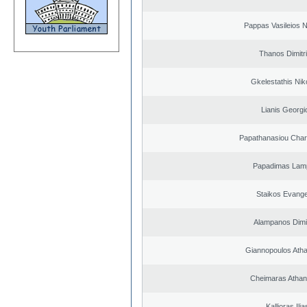
Pappas Vasileios N
Thanos Dimitr
Gkelestathis Nik
Lianis Georgi
Papathanasiou Cha
Papadimas Lam
Staikos Evang
Alampanos Dimit
Giannopoulos Ath
Cheimaras Athan
Kallioras Ilia