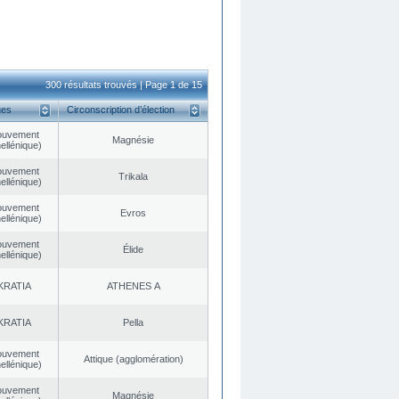
300 résultats trouvés | Page 1 de 15
ues
Circonscription d’élection
ouvement
Magnésie
ellénique)
ouvement
Trikala
ellénique)
ouvement
Evros
ellénique)
ouvement
Élide
ellénique)
KRATIA
ATHENES Α
KRATIA
Pella
ouvement
Αttique (agglomération)
ellénique)
ouvement
Magnésie