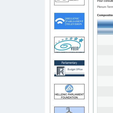
Pour consult
Plenum Term
Composition 