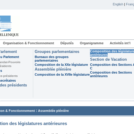
English
|
Franç
Organisation & Fonctionnement
Députés
Organigramme
Activités int'l
Parlement
Groupes parlementaires
Composition des législatur
antérieures
du Parlement
Bureaux des groupes
Section de Vacation
parlementaires
andat-Pouvoirs
Composition de la XXe législature
Composition des Sections A
ésidents
C
Assemblée plénière
ts
Composition des Sections
Composition de la XVIIe législature
ce-présidents
antérieures
ecrétaires
des présidents
:
ion & Fonctionnement
Assemblée plénière
ion des législatures antérieures