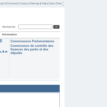
ais
|
Ελληνικά
|
Contact
|
Sitemap
|
Help
|
Open Data
Recherche
Information
es
Commissions Parlementaires
Commission de contrôle des
finances des partis et des
, B et
députés