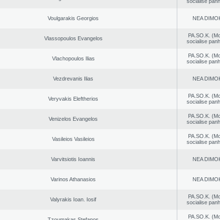
socialise panh
Voulgarakis Georgios
NEA DΙMO
PA.SO.K. (M
Vlassopoulos Evangelos
socialise panh
PA.SO.K. (M
Vlachopoulos Ilias
socialise panh
Vezdrevanis Ilias
NEA DΙMO
PA.SO.K. (M
Veryvakis Eleftherios
socialise panh
PA.SO.K. (M
Venizelos Evangelos
socialise panh
PA.SO.K. (M
Vasileios Vasileios
socialise panh
Varvitsiotis Ioannis
NEA DΙMO
Varinos Athanasios
NEA DΙMO
PA.SO.K. (M
Valyrakis Ioan. Iosif
socialise panh
PA.SO.K. (M
Tzoumakas Stefanos