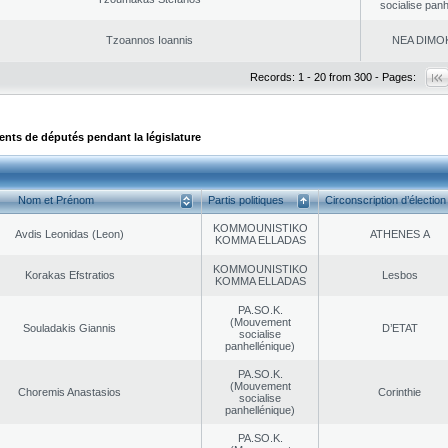
socialise panh
Tzoannos Ioannis
NEA DΙMO
Records: 1 - 20 from 300 - Pages:
ts de députés pendant la législature
Nom et Prénom
Partis politiques
Circonscription d’élection
KOMMOUNISTIKO
Avdis Leonidas (Leon)
ATHENES Α
KOMMA ELLADAS
KOMMOUNISTIKO
Korakas Efstratios
Lesbos
KOMMA ELLADAS
PA.SO.K.
(Mouvement
Souladakis Giannis
D’ETAT
socialise
panhellénique)
PA.SO.K.
(Mouvement
Choremis Anastasios
Corinthie
socialise
panhellénique)
PA.SO.K.