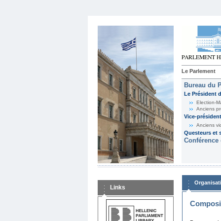
Le Parlement
Bureau du 
Le Président 
Election-M
Anciens pr
Vice-présiden
Anciens vi
Questeurs et s
Conférence 
Organisat
Links
Composit