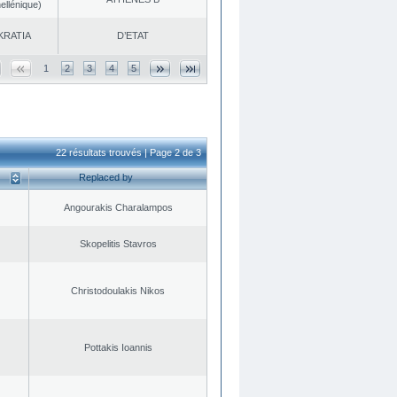
ellénique)
KRATIA
D’ETAT
1
2
3
4
5
22 résultats trouvés | Page 2 de 3
Replaced by
Angourakis Charalampos
Skopelitis Stavros
Christodoulakis Nikos
Pottakis Ioannis