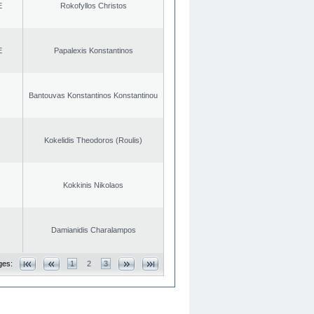
E
Rokofyllos Christos
E
Papalexis Konstantinos
Bantouvas Konstantinos Konstantinou
Kokelidis Theodoros (Roulis)
Kokkinis Nikolaos
Damianidis Charalampos
ges:
1
2
3