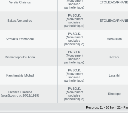
(Mouvement
Verelis Christos
EΤOLIEACARNANI
socialise
panhellénique)
PA.SO.K.
(Mouvement
Baltas Alexandros
EΤOLIEACARNANI
socialise
panhellénique)
PA.SO.K.
(Mouvement
Stratakis Emmanouil
Herakleion
socialise
panhellénique)
PA.SO.K.
(Mouvement
Diamantopoulou Anna
Kozani
socialise
panhellénique)
PA.SO.K.
(Mouvement
Karchimakis Michail
Lassithi
socialise
panhellénique)
PA.SO.K.
Tsetines Dimitrios
(Mouvement
Rhodope
(απεβίωσε στις 20/12/1999)
socialise
panhellénique)
Records: 11 - 20 from 22 - Pa