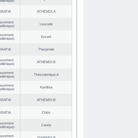
ellénique)
KRATIA
ATHENES Α
ouvement
Leucade
ellénique)
ouvement
Kozani
ellénique)
KRATIA
Thesprotie
ouvement
ATHENES Β
ellénique)
ouvement
Thessalonique A
ellénique)
ouvement
Karditsa
ellénique)
KRATIA
ATHENES Β
KRATIA
Chios
ouvement
Canée
ellénique)
ouvement
ATHENES Β