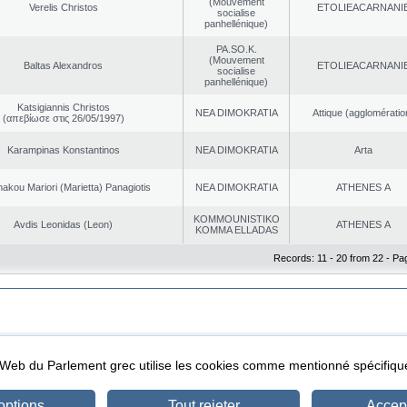
(Mouvement
Verelis Christos
EΤOLIEACARNANI
socialise
panhellénique)
PA.SO.K.
(Mouvement
Baltas Alexandros
EΤOLIEACARNANI
socialise
panhellénique)
Katsigiannis Christos
NEA DΙMOKRATIA
Αttique (agglomératio
(απεβίωσε στις 26/05/1997)
Karampinas Konstantinos
NEA DΙMOKRATIA
Arta
akou Mariori (Marietta) Panagiotis
NEA DΙMOKRATIA
ATHENES Α
KOMMOUNISTIKO
Avdis Leonidas (Leon)
ATHENES Α
KOMMA ELLADAS
Records: 11 - 20 from 22 - Pa
|
|
ta Protection
Security & Access
l Web du Parlement grec utilise les cookies comme mentionné spécifi
options
Tout rejeter
Accept