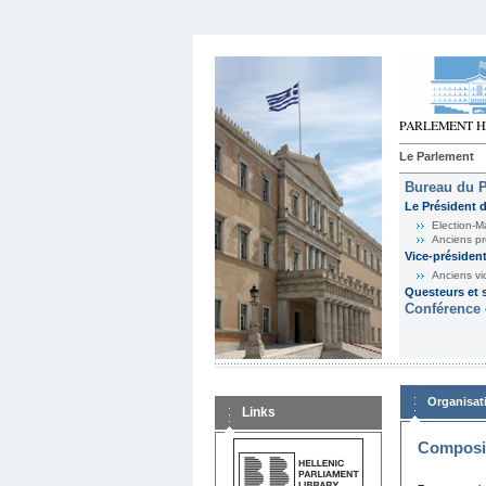
Le Parlement
Bureau du 
Le Président 
Election-M
Anciens pr
Vice-présiden
Anciens vi
Questeurs et s
Conférence 
Organisat
Links
Composit