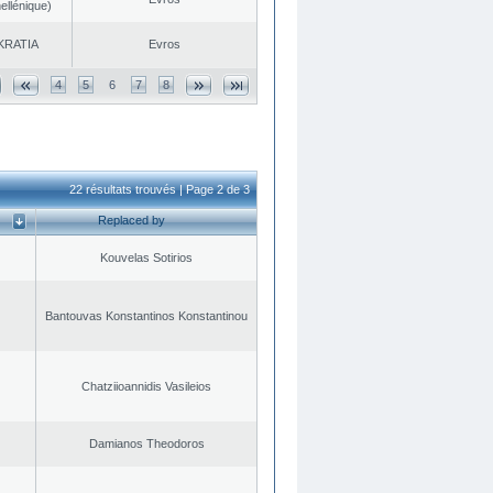
ellénique)
KRATIA
Evros
4
5
6
7
8
22 résultats trouvés | Page 2 de 3
Replaced by
Kouvelas Sotirios
Bantouvas Konstantinos Konstantinou
Chatziioannidis Vasileios
Damianos Theodoros