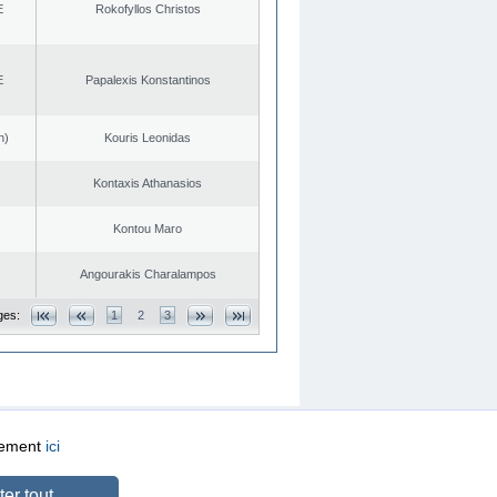
E
Rokofyllos Christos
E
Papalexis Konstantinos
n)
Kouris Leonidas
Kontaxis Athanasios
Kontou Maro
Angourakis Charalampos
ges:
1
2
3
quement
ici
CREATED BY
DOPE STUDIO
er tout