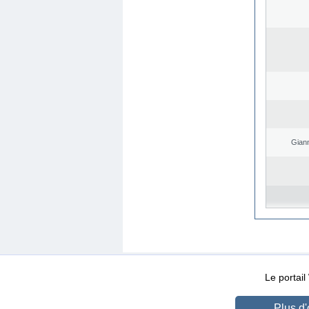
Giann
WEB-Mail
WEB-Apps
|
|
|
Conditions d’utilisation
Da
Le portai
Plus d'