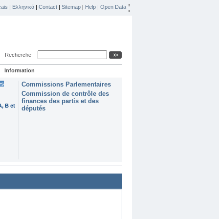
ais
|
Ελληνικά
|
Contact
|
Sitemap
|
Help
|
Open Data
Recherche
Information
es
Commissions Parlementaires
Commission de contrôle des
finances des partis et des
, B et
députés