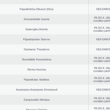
Papadimitriou Elisavet (Elsa)
NEA DΙMO
PA.SO.K. (M
Konstantinidis Ioannis
socialise panh
PA.SO.K. (M
Saatsoglou Anestis
socialise panh
Papadopoulos Stavros
NEA DΙMO
Damianos Theodoros
NEA DΙMO
PA.SO.K. (M
Skandalidis Konstantinos
socialise panh
PA.SO.K. (M
Sfyriou Kosmas
socialise panh
PA.SO.K. (M
Papanikolas Vasileios
socialise panh
Karamarios Anastasios Emmanouil
NEA DΙMO
PA.SO.K. (M
Zampounidis Nikolaos
socialise panh
PA.SO.K. (M
Kipouros Christos