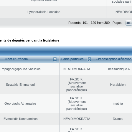
socialise panh
Lymperakidis Leonidas
NEA DΙMO
Records: 101 - 120 from 300 - Pages:
ts de députés pendant la législature
Nom et Prénom
Partis politiques
Circonscription d’élection
Papageorgopoulos Vasileios
NEA DΙMOKRATIA
Thessalonique A
PA.SO.K.
(Mouvement
Stratakis Emmanouil
Herakleion
socialise
panhellénique)
PA.SO.K.
(Mouvement
Georgiadis Athanasios
Imathia
socialise
panhellénique)
Evmoiridis Konstantinos
NEA DΙMOKRATIA
Drama
PA.SO.K.