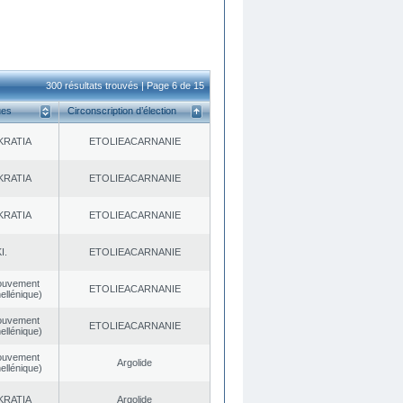
300 résultats trouvés | Page 6 de 15
ues
Circonscription d’élection
KRATIA
EΤOLIEACARNANIE
KRATIA
EΤOLIEACARNANIE
KRATIA
EΤOLIEACARNANIE
I.
EΤOLIEACARNANIE
ouvement
EΤOLIEACARNANIE
ellénique)
ouvement
EΤOLIEACARNANIE
ellénique)
ouvement
Argolide
ellénique)
KRATIA
Argolide