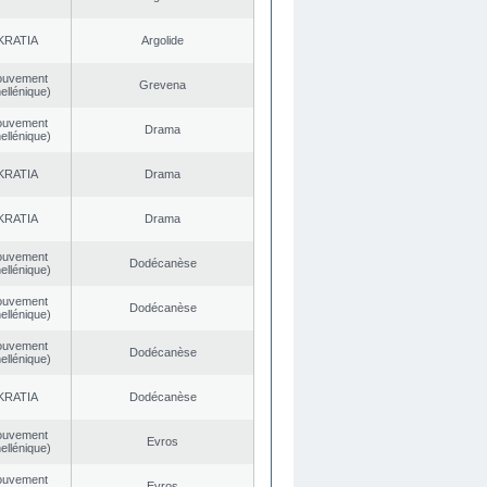
KRATIA
Argolide
ouvement
Grevena
ellénique)
ouvement
Drama
ellénique)
KRATIA
Drama
KRATIA
Drama
ouvement
Dodécanèse
ellénique)
ouvement
Dodécanèse
ellénique)
ouvement
Dodécanèse
ellénique)
KRATIA
Dodécanèse
ouvement
Evros
ellénique)
ouvement
Evros