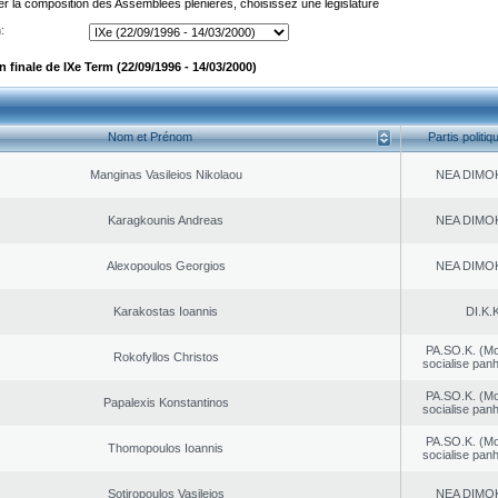
er la composition des Assemblées plénières, choisissez une législature
:
finale de IXe Term (22/09/1996 - 14/03/2000)
Nom et Prénom
Partis politiq
Manginas Vasileios Nikolaou
NEA DΙMO
Karagkounis Andreas
NEA DΙMO
Alexopoulos Georgios
NEA DΙMO
Karakostas Ioannis
DI.K.K
PA.SO.K. (M
Rokofyllos Christos
socialise panh
PA.SO.K. (M
Papalexis Konstantinos
socialise panh
PA.SO.K. (M
Thomopoulos Ioannis
socialise panh
Sotiropoulos Vasileios
NEA DΙMO