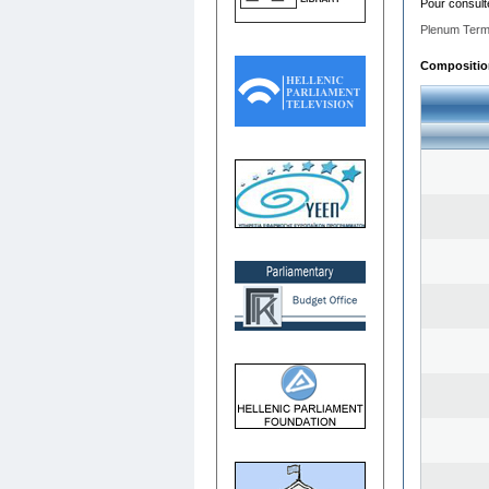
Pour consult
Plenum Term
Composition 