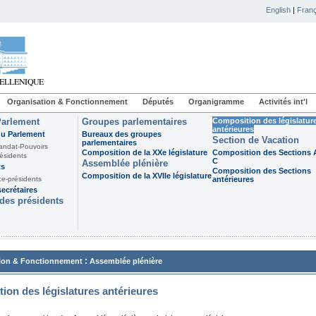
English
|
Franç
Organisation & Fonctionnement
Députés
Organigramme
Activités int'l
Parlement
Groupes parlementaires
Composition des législatur
antérieures
du Parlement
Bureaux des groupes
Section de Vacation
parlementaires
andat-Pouvoirs
Composition de la XXe législature
Composition des Sections A
ésidents
C
Assemblée plénière
ts
Composition des Sections
Composition de la XVIIe législature
ce-présidents
antérieures
ecrétaires
des présidents
:
ion & Fonctionnement
Assemblée plénière
ion des législatures antérieures