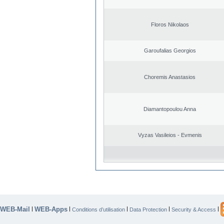
Floros Nikolaos
Garoufalias Georgios
Choremis Anastasios
Diamantopoulou Anna
Vyzas Vasileios - Evmenis
WEB-Mail
WEB-Apps
|
|
|
|
|
Conditions d’utilisation
Data Protection
Security & Access