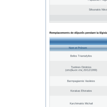
Sifounakis Niko
Remplacements de députés pendant la législ
Nom et Prénom
Bellos Triantafyllos
Tsetines Dimitrios
(απεβίωσε στις 20/12/1999)
Barmpagiannis Vasileios
Korakas Efstratios
Karchimakis Michail