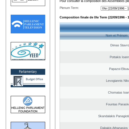
Pour consulter la composition des Assemblées plé
Plenum Term:
Composition finale de IXe Term (22/09/1996 - 
Nom et Prénom
Dimas Stavr
Pottakis Ioann
Papazoi Elisa
Levogiannis Nik
Chomatas Ioan
Fountas Parask
Skandalakis Panagioti
Dabakis Athanasios 