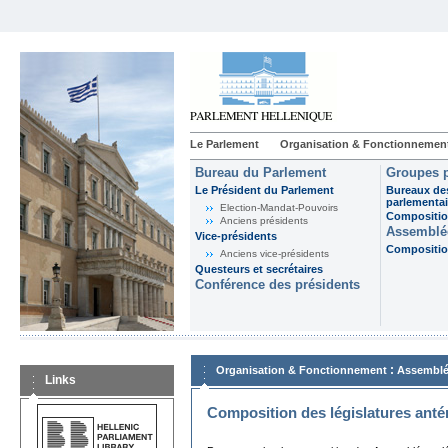
Le Parlement
Organisation & Fonctionnemen
Bureau du Parlement
Groupes p
Le Président du Parlement
Bureaux de
parlementai
Election-Mandat-Pouvoirs
Composition
Anciens présidents
Assemblée
Vice-présidents
Composition
Anciens vice-présidents
Questeurs et secrétaires
Conférence des présidents
:
Organisation & Fonctionnement
Assemblé
Links
Composition des législatures anté