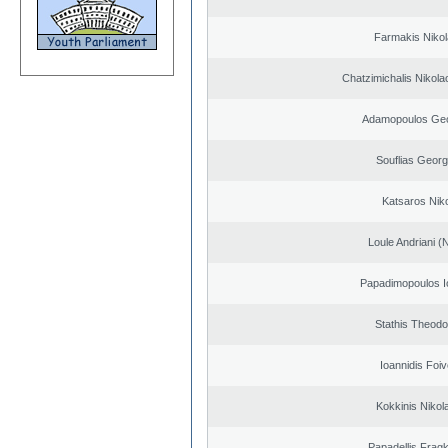
Farmakis Niko
Chatzimichalis Nikola
Adamopoulos Geo
Souflias Georg
Katsaros Nik
Loule Andriani (N
Papadimopoulos I
Stathis Theodo
Ioannidis Foi
Kokkinis Nikol
Papadellis Fragk