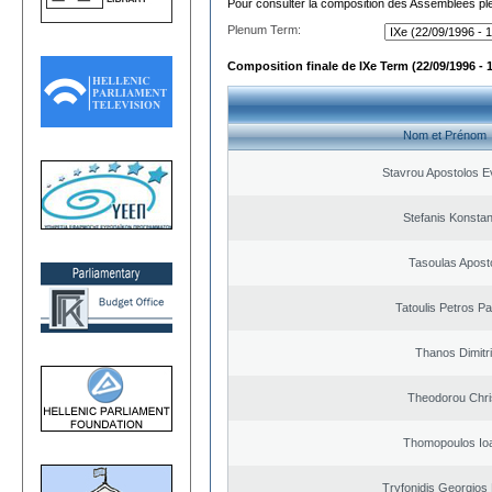
Pour consulter la composition des Assemblées plé
Plenum Term:
Composition finale de IXe Term (22/09/1996 - 
Nom et Prénom
Stavrou Apostolos E
Stefanis Konstan
Tasoulas Apost
Tatoulis Petros Pa
Thanos Dimitr
Theodorou Chri
Thomopoulos Io
Tryfonidis Georgios 