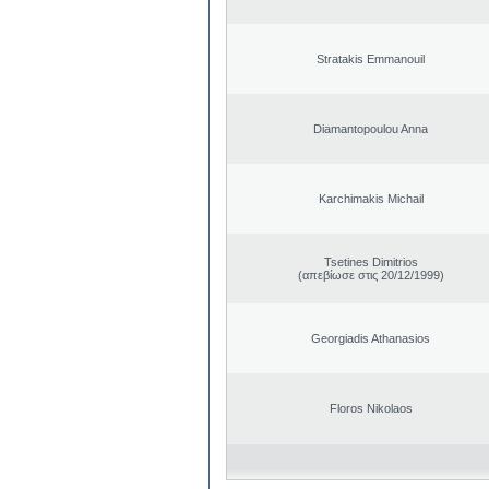
Stratakis Emmanouil
Diamantopoulou Anna
Karchimakis Michail
Tsetines Dimitrios
(απεβίωσε στις 20/12/1999)
Georgiadis Athanasios
Floros Nikolaos