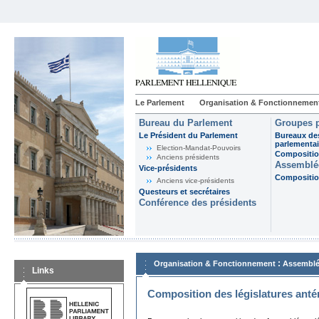
Le Parlement
Organisation & Fonctionnemen
Bureau du Parlement
Groupes p
Le Président du Parlement
Bureaux de
parlementai
Election-Mandat-Pouvoirs
Composition
Anciens présidents
Assemblée
Vice-présidents
Composition
Anciens vice-présidents
Questeurs et secrétaires
Conférence des présidents
:
Organisation & Fonctionnement
Assemblé
Links
Composition des législatures anté