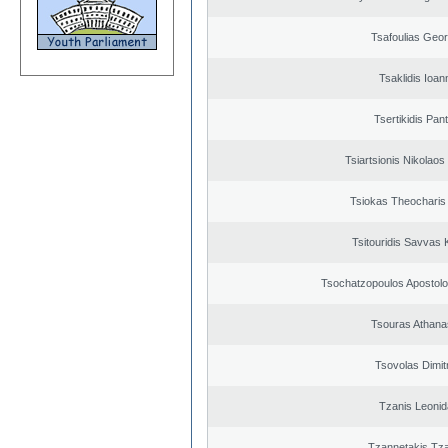
Tsafoulias Geor
Tsaklidis Ioan
Tsertikidis Pant
Tsiartsionis Nikolao
Tsiokas Theocharis 
Tsitouridis Savvas 
Tsochatzopoulos Apostolo
Tsouras Athana
Tsovolas Dimit
Tzanis Leoni
Tzannetakis Tz