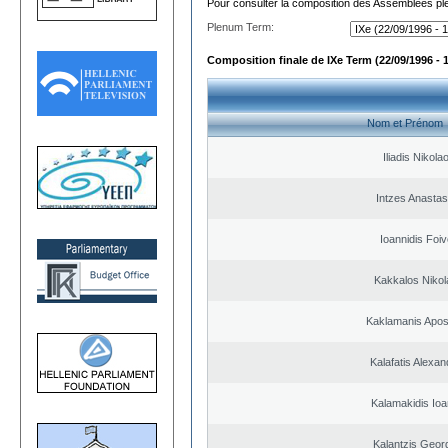
Pour consulter la composition des Assemblées plé
Plenum Term:
Composition finale de IXe Term (22/09/1996 - 
Nom et Prénom
Iliadis Nikola
Intzes Anastas
Ioannidis Foi
Kakkalos Niko
Kaklamanis Apos
Kalafatis Alexa
Kalamakidis Ioa
Kalantzis Geor