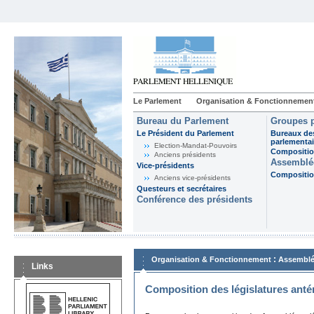
Le Parlement
Organisation & Fonctionnemen
Bureau du Parlement
Groupes p
Le Président du Parlement
Bureaux de
parlementai
Election-Mandat-Pouvoirs
Composition
Anciens présidents
Assemblée
Vice-présidents
Composition
Anciens vice-présidents
Questeurs et secrétaires
Conférence des présidents
:
Organisation & Fonctionnement
Assemblé
Links
Composition des législatures anté