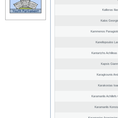
Kallioras Ilia
Kalos Georgi
Kammenos Panagioti
Kanellopoulos L
Kantartzhs Achilleas
Kapsis Giann
Karagkounis An
Karakostas Ioa
Karamanlis Achillefs
Karamanlis Konsta
Karamarios Anastasio