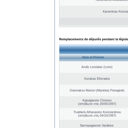
Karaminas Konsta
Remplacements de députés pendant la législ
Nom et Prénom
Avdis Leonidas (Leon)
Korakas Efstratios
Giannakou Mariori (Marietta) Panagiotis
Katsigiannis Christos
(απεβίωσε στις 26/05/1997)
Tsaldaris Athanasios Konstantinou
(απεβίωσε στις 04/10/1997)
Barmpagiannis Vasileios