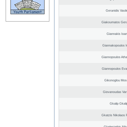
Geranidis Vasil
Giakoumatos Ger
Giannakis Ioan
Giannakopoulos I
Giannopoulos Ath
Giannopoulos Eva
Gikonoglou Mos
Giovanoudas Var
Gkalip Gkali
Gkatzis Nikolaos F
Gkelestathis Nik