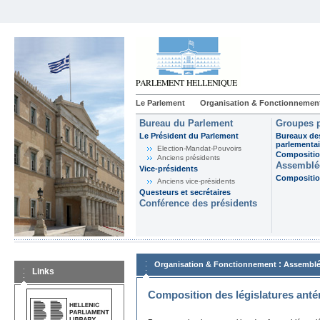
Le Parlement
Organisation & Fonctionnemen
Bureau du Parlement
Groupes p
Le Président du Parlement
Bureaux de
parlementai
Election-Mandat-Pouvoirs
Composition
Anciens présidents
Assemblée
Vice-présidents
Composition
Anciens vice-présidents
Questeurs et secrétaires
Conférence des présidents
:
Organisation & Fonctionnement
Assemblé
Links
Composition des législatures anté