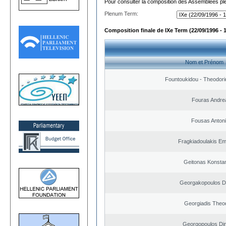
Pour consulter la composition des Assemblées plé
Plenum Term:
Composition finale de IXe Term (22/09/1996 - 
Nom et Prénom
Fountoukidou - Theodori
Fouras Andre
Fousas Anton
Fragkiadoulakis E
Geitonas Konstan
Georgakopoulos Di
Georgiadis Theo
Georgopoulos Dim