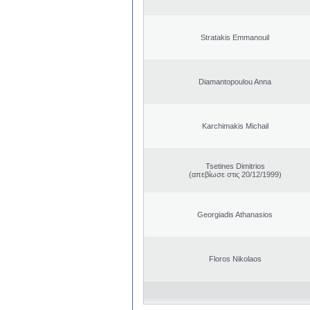
Stratakis Emmanouil
Diamantopoulou Anna
Karchimakis Michail
Tsetines Dimitrios
(απεβίωσε στις 20/12/1999)
Georgiadis Athanasios
Floros Nikolaos