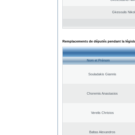
Gkesoulis Niko
Remplacements de députés pendant la législ
Nom et Prénom
Souladakis Giannis
Choremis Anastasios
Verelis Christos
Baltas Alexandros