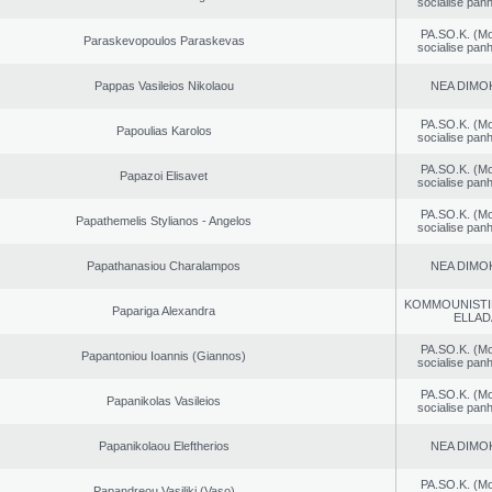
socialise panh
PA.SO.K. (M
Paraskevopoulos Paraskevas
socialise panh
Pappas Vasileios Nikolaou
NEA DΙMO
PA.SO.K. (M
Papoulias Karolos
socialise panh
PA.SO.K. (M
Papazoi Elisavet
socialise panh
PA.SO.K. (M
Papathemelis Stylianos - Angelos
socialise panh
Papathanasiou Charalampos
NEA DΙMO
KOMMOUNISTI
Papariga Alexandra
ELLAD
PA.SO.K. (M
Papantoniou Ioannis (Giannos)
socialise panh
PA.SO.K. (M
Papanikolas Vasileios
socialise panh
Papanikolaou Eleftherios
NEA DΙMO
PA.SO.K. (M
Papandreou Vasiliki (Vaso)