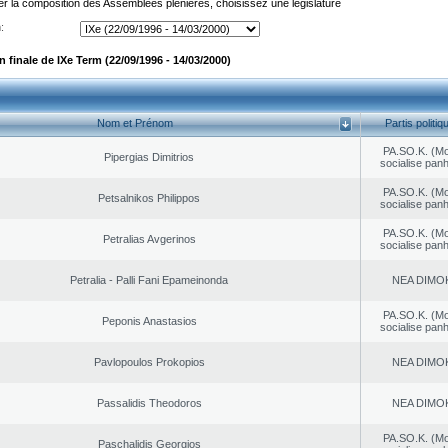
er la composition des Assemblées plénières, choisissez une législature
:
finale de IXe Term (22/09/1996 - 14/03/2000)
Nom et Prénom
Partis politiq
PA.SO.K. (M
Pipergias Dimitrios
socialise panh
PA.SO.K. (M
Petsalnikos Philippos
socialise panh
PA.SO.K. (M
Petralias Avgerinos
socialise panh
Petralia - Palli Fani Epameinonda
NEA DΙMO
PA.SO.K. (M
Peponis Anastasios
socialise panh
Pavlopoulos Prokopios
NEA DΙMO
Passalidis Theodoros
NEA DΙMO
PA.SO.K. (M
Paschalidis Georgios