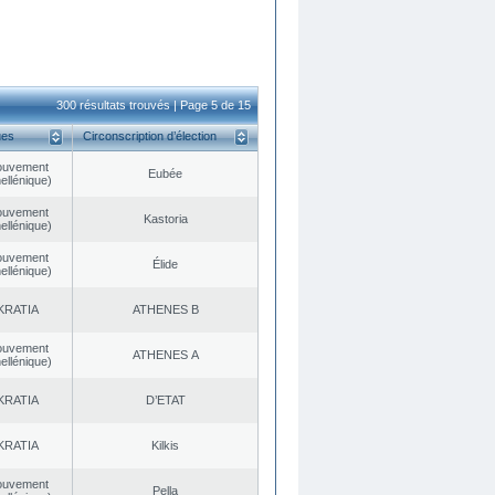
300 résultats trouvés | Page 5 de 15
ues
Circonscription d’élection
ouvement
Eubée
ellénique)
ouvement
Kastoria
ellénique)
ouvement
Élide
ellénique)
KRATIA
ATHENES Β
ouvement
ATHENES Α
ellénique)
KRATIA
D’ETAT
KRATIA
Kilkis
ouvement
Pella