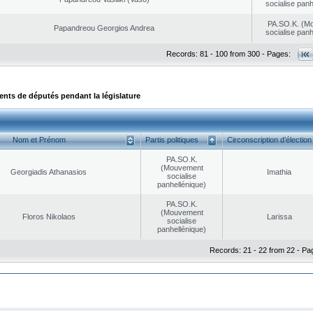
socialise panh
PA.SO.K. (M
Papandreou Georgios Andrea
socialise panh
Records: 81 - 100 from 300 - Pages:
ts de députés pendant la législature
Nom et Prénom
Partis politiques
Circonscription d’élection
PA.SO.K.
(Mouvement
Georgiadis Athanasios
Imathia
socialise
panhellénique)
PA.SO.K.
(Mouvement
Floros Nikolaos
Larissa
socialise
panhellénique)
Records: 21 - 22 from 22 - Pa