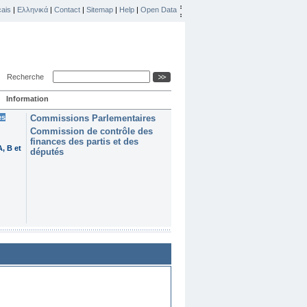
ais
|
Ελληνικά
|
Contact
|
Sitemap
|
Help
|
Open Data
Recherche
Information
es
Commissions Parlementaires
Commission de contrôle des
finances des partis et des
, B et
députés