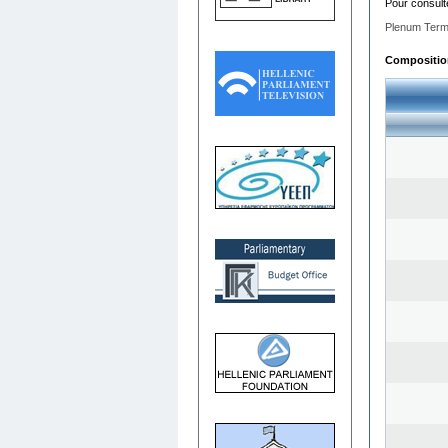
Pour consult
Plenum Term
Composition 