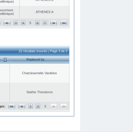
ellénique)
ouvement
ATHENES Α
ellénique)
3
4
5
6
7
22 résultats trouvés | Page 3 de 3
Replaced by
Chatziioannidis Vasileios
Stathis Theodoros
ges:
1
2
3