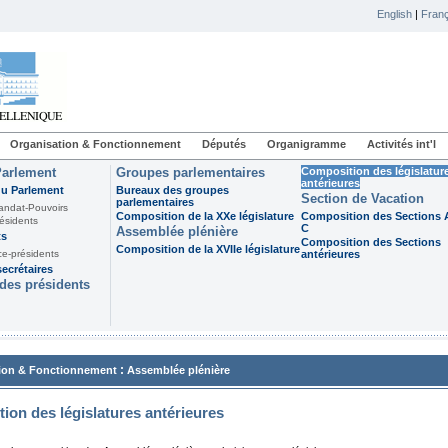
English
|
Franç
Organisation & Fonctionnement
Députés
Organigramme
Activités int'l
Parlement
Groupes parlementaires
Composition des législatur
antérieures
du Parlement
Bureaux des groupes
Section de Vacation
parlementaires
andat-Pouvoirs
Composition de la XXe législature
Composition des Sections A
ésidents
C
Assemblée plénière
ts
Composition des Sections
Composition de la XVIIe législature
ce-présidents
antérieures
ecrétaires
des présidents
:
ion & Fonctionnement
Assemblée plénière
ion des législatures antérieures