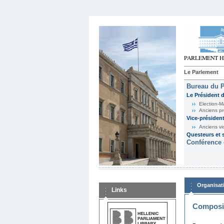
Le Parlement
Bureau du 
Le Président 
Election-M
Anciens pr
Vice-présiden
Anciens vi
Questeurs et s
Conférence 
Organisat
Links
Composit