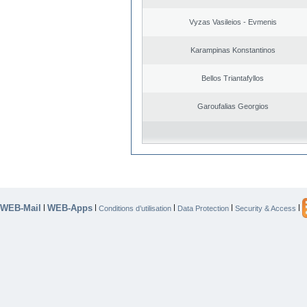
Vyzas Vasileios - Evmenis
Karampinas Konstantinos
Bellos Triantafyllos
Garoufalias Georgios
WEB-Mail
WEB-Apps
|
|
|
|
|
Conditions d’utilisation
Data Protection
Security & Access