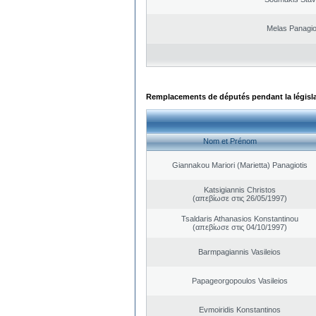
Melas Panagio
Remplacements de députés pendant la législ
Nom et Prénom
Giannakou Mariori (Marietta) Panagiotis
Katsigiannis Christos
(απεβίωσε στις 26/05/1997)
Tsaldaris Athanasios Konstantinou
(απεβίωσε στις 04/10/1997)
Barmpagiannis Vasileios
Papageorgopoulos Vasileios
Evmoiridis Konstantinos