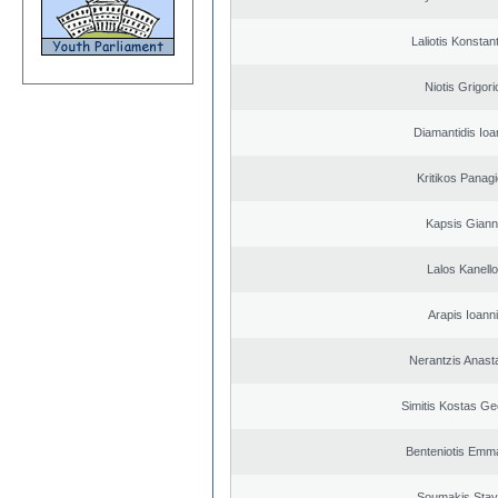
Laliotis Konstan
Niotis Grigori
Diamantidis Ioa
Kritikos Panagi
Kapsis Giann
Lalos Kanell
Arapis Ioann
Nerantzis Anast
Simitis Kostas Ge
Benteniotis Emma
Soumakis Stav