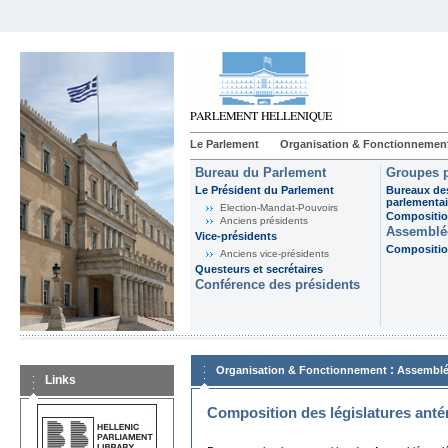
Le Parlement
Organisation & Fonctionnemen
Bureau du Parlement
Groupes p
Le Président du Parlement
Bureaux de
parlementai
Election-Mandat-Pouvoirs
Composition
Anciens présidents
Assemblée
Vice-présidents
Composition
Anciens vice-présidents
Questeurs et secrétaires
Conférence des présidents
:
Organisation & Fonctionnement
Assemblé
Links
Composition des législatures anté