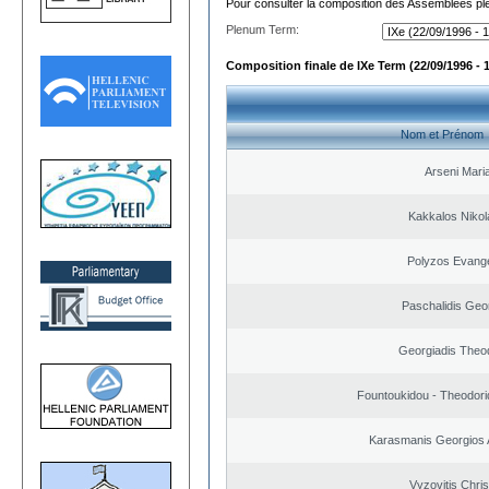
Pour consulter la composition des Assemblées plé
Plenum Term:
Composition finale de IXe Term (22/09/1996 - 
Nom et Prénom
Arseni Mari
Kakkalos Niko
Polyzos Evang
Paschalidis Geo
Georgiadis Theo
Fountoukidou - Theodori
Karasmanis Georgios 
Vyzovitis Chri