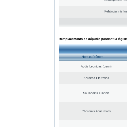
Kefalogiannis Io
Remplacements de députés pendant la législ
Nom et Prénom
Avdis Leonidas (Leon)
Korakas Efstratios
Souladakis Giannis
Choremis Anastasios