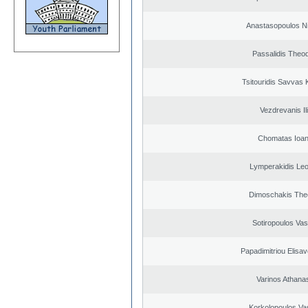
Anastasopoulos N
Passalidis Theo
Tsitouridis Savvas 
Vezdrevanis Il
Chomatas Ioan
Lymperakidis Le
Dimoschakis The
Sotiropoulos Vasi
Papadimitriou Elisav
Varinos Athana
Korkolopoulos Vas