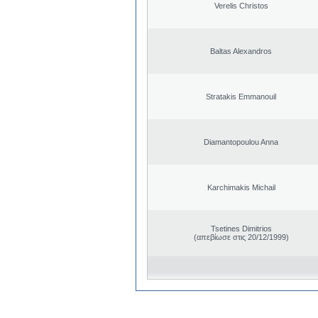
Verelis Christos
Baltas Alexandros
Stratakis Emmanouil
Diamantopoulou Anna
Karchimakis Michail
Tsetines Dimitrios
(απεβίωσε στις 20/12/1999)