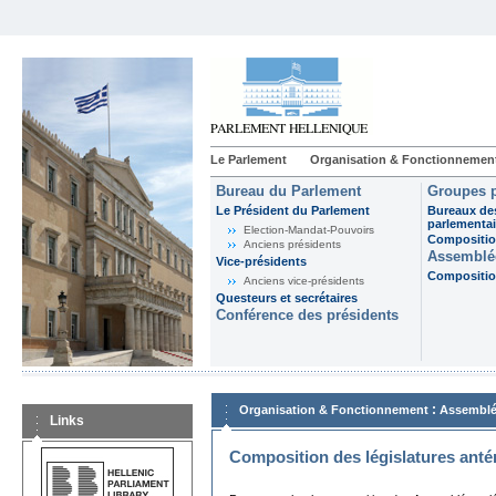
Le Parlement
Organisation & Fonctionnemen
Bureau du Parlement
Groupes p
Le Président du Parlement
Bureaux de
parlementai
Election-Mandat-Pouvoirs
Composition
Anciens présidents
Assemblée
Vice-présidents
Composition
Anciens vice-présidents
Questeurs et secrétaires
Conférence des présidents
:
Organisation & Fonctionnement
Assemblé
Links
Composition des législatures anté