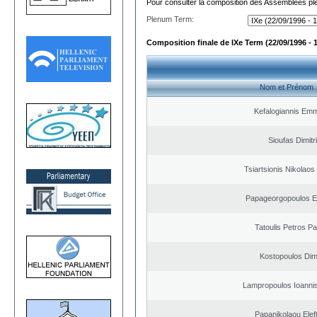
Pour consulter la composition des Assemblées plé
Plenum Term:
Composition finale de IXe Term (22/09/1996 - 
Nom et Prénom
Kefalogiannis Emm
Sioufas Dimitr
Tsiartsionis Nikolao
Papageorgopoulos El
Tatoulis Petros Pa
Kostopoulos Dimi
Lampropoulos Ioannis
Papanikolaou Elef