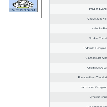
Polyzos Evang
Gkelestathis Nik
Akifoglou Bir
Skrekas Theod
Tryfonidis Georgios 
Giannopoulos Ath
Cheimaras Athan
Fountoukidou - Theodori
Karasmanis Georgios 
Vyzovitis Chri
Giovanoudas Var