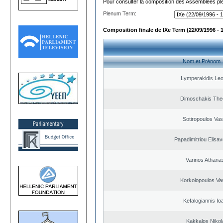
Pour consulter la composition des Assemblées plé
Plenum Term:
Composition finale de IXe Term (22/09/1996 - 
Nom et Prénom
Lymperakidis Le
Dimoschakis The
Sotiropoulos Vasi
Papadimitriou Elisav
Varinos Athana
Korkolopoulos Vas
Kefalogiannis Io
Kakkalos Niko