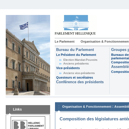
Le Parlement
Organisation & Fonctionnemen
Bureau du Parlement
Groupes p
Le Président du Parlement
Bureaux de
parlementai
Election-Mandat-Pouvoirs
Composition
Anciens présidents
Assemblée
Vice-présidents
Composition
Anciens vice-présidents
Questeurs et secrétaires
Conférence des présidents
:
Organisation & Fonctionnement
Assemblé
Links
Composition des législatures anté