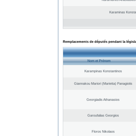
Karaminas Konsta
Remplacements de députés pendant la législ
Nom et Prénom
Karampinas Konstantinos
Giannakou Mariori (Marietta) Panagiotis
Georgiadis Athanasios
Garoufalias Georgios
Floros Nikolaos