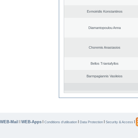
Evmoiridis Konstantinos
Diamantopoulou Anna
Choremis Anastasios
Bellos Triantafyllos
Barmpagiannis Vasileios
WEB-Mail
WEB-Apps
|
|
|
|
|
Conditions d’utilisation
Data Protection
Security & Access