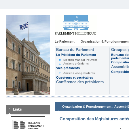
Le Parlement
Organisation & Fonctionnemen
Bureau du Parlement
Groupes p
Le Président du Parlement
Bureaux de
parlementai
Election-Mandat-Pouvoirs
Composition
Anciens présidents
Assemblée
Vice-présidents
Composition
Anciens vice-présidents
Questeurs et secrétaires
Conférence des présidents
:
Organisation & Fonctionnement
Assemblé
Links
Composition des législatures anté