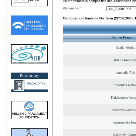
Pour consulter la composition des Assemblées plé
Plenum Term:
Composition finale de IXe Term (22/09/1996 - 
Nom et Prénom
Iliadis Nikola
Intzes Anastas
Ioannidis Foi
Kakkalos Niko
Kaklamanis Apos
Kalafatis Alexa
Kalamakidis Ioa
Kalantzis Geor