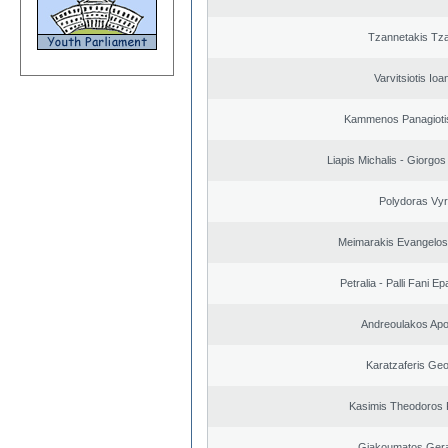
Tzannetakis Tz
Varvitsiotis Ioa
Kammenos Panagioti
Liapis Michalis - Giorgo
Polydoras Vy
Meimarakis Evangelos 
Petralia - Palli Fani 
Andreoulakos Apo
Karatzaferis Geo
Kasimis Theodoros P
Giakoumatos Ger