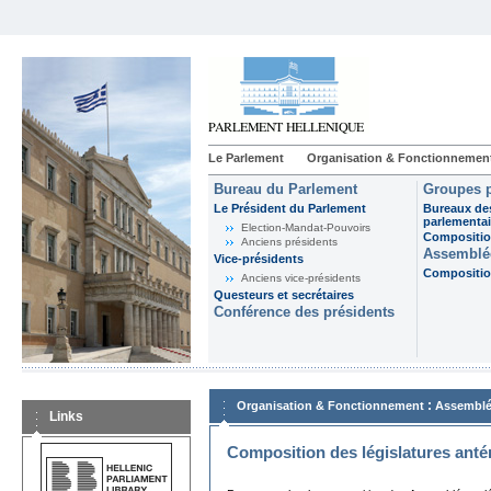
Le Parlement
Organisation & Fonctionnemen
Bureau du Parlement
Groupes p
Le Président du Parlement
Bureaux de
parlementai
Election-Mandat-Pouvoirs
Composition
Anciens présidents
Assemblée
Vice-présidents
Composition
Anciens vice-présidents
Questeurs et secrétaires
Conférence des présidents
:
Organisation & Fonctionnement
Assemblé
Links
Composition des législatures anté