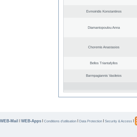
Evmoiridis Konstantinos
Diamantopoulou Anna
Choremis Anastasios
Bellos Triantafyllos
Barmpagiannis Vasileios
WEB-Mail
WEB-Apps
|
|
|
|
|
Conditions d’utilisation
Data Protection
Security & Access