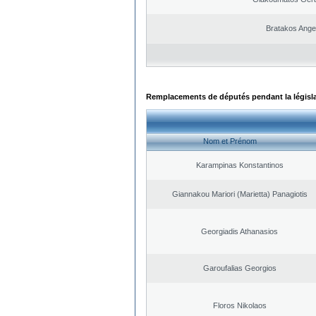
Bratakos Ange
Remplacements de députés pendant la législ
Nom et Prénom
Karampinas Konstantinos
Giannakou Mariori (Marietta) Panagiotis
Georgiadis Athanasios
Garoufalias Georgios
Floros Nikolaos