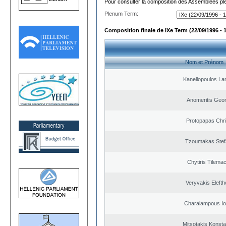
Pour consulter la composition des Assemblées plé
Plenum Term:
Composition finale de IXe Term (22/09/1996 - 
Nom et Prénom
Kanellopoulos L
Anomeritis Geor
Protopapas Chri
Tzoumakas Stef
Chytiris Tilema
Veryvakis Elefth
Charalampous Io
Mitsotakis Konsta