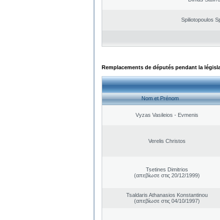
Spiliotopoulos Sp
Remplacements de députés pendant la législ
Nom et Prénom
Vyzas Vasileios - Evmenis
Verelis Christos
Tsetines Dimitrios
(απεβίωσε στις 20/12/1999)
Tsaldaris Athanasios Konstantinou
(απεβίωσε στις 04/10/1997)