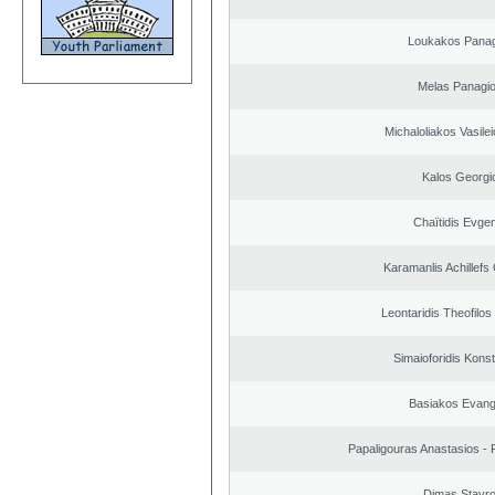
Loukakos Panag
Melas Panagio
Michaloliakos Vasilei
Kalos Georgi
Chaïtidis Evge
Karamanlis Achillefs
Leontaridis Theofilo
Simaioforidis Kons
Basiakos Evang
Papaligouras Anastasios - 
Dimas Stavr