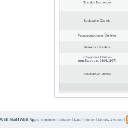
Stratakis Emmanouil
Souladakis Giannis
Papageorgopoulos Vasileios
Korakas Efstratios
Katsigiannis Christos
(απεβίωσε στις 26/05/1997)
Karchimakis Michail
WEB-Mail
WEB-Apps
|
|
|
|
|
Conditions d’utilisation
Data Protection
Security & Access