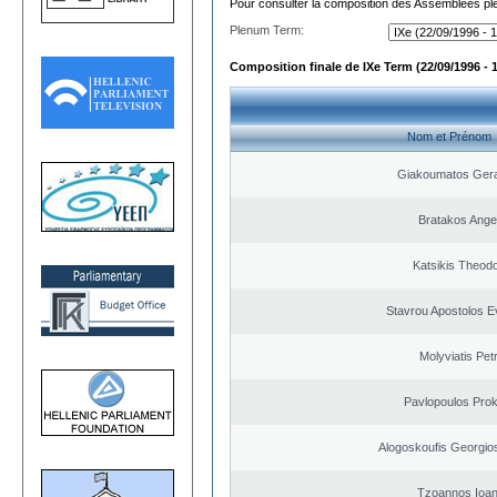
Pour consulter la composition des Assemblées plé
Plenum Term:
Composition finale de IXe Term (22/09/1996 - 
Nom et Prénom
Giakoumatos Ger
Bratakos Ange
Katsikis Theod
Stavrou Apostolos E
Molyviatis Pet
Pavlopoulos Pro
Alogoskoufis Georgio
Tzoannos Ioan