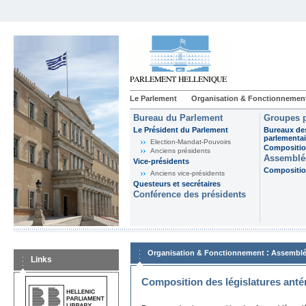
Le Parlement
Organisation & Fonctionnemen
Bureau du Parlement
Groupes p
Le Président du Parlement
Bureaux de
parlementai
Election-Mandat-Pouvoirs
Composition
Anciens présidents
Assemblée
Vice-présidents
Composition
Anciens vice-présidents
Questeurs et secrétaires
Conférence des présidents
:
Organisation & Fonctionnement
Assemblé
Links
Composition des législatures anté