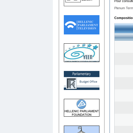
Pour consult
Plenum Term
Composition 