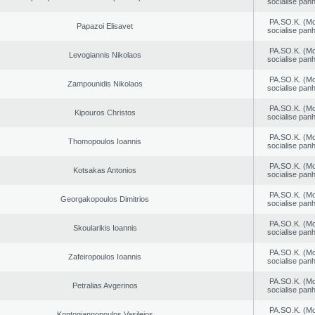
socialise panh
PA.SO.K. (M
Papazoi Elisavet
socialise panh
PA.SO.K. (M
Levogiannis Nikolaos
socialise panh
PA.SO.K. (M
Zampounidis Nikolaos
socialise panh
PA.SO.K. (M
Kipouros Christos
socialise panh
PA.SO.K. (M
Thomopoulos Ioannis
socialise panh
PA.SO.K. (M
Kotsakas Antonios
socialise panh
PA.SO.K. (M
Georgakopoulos Dimitrios
socialise panh
PA.SO.K. (M
Skoularikis Ioannis
socialise panh
PA.SO.K. (M
Zafeiropoulos Ioannis
socialise panh
PA.SO.K. (M
Petralias Avgerinos
socialise panh
PA.SO.K. (M
Kontogiannopoulos Vasileios