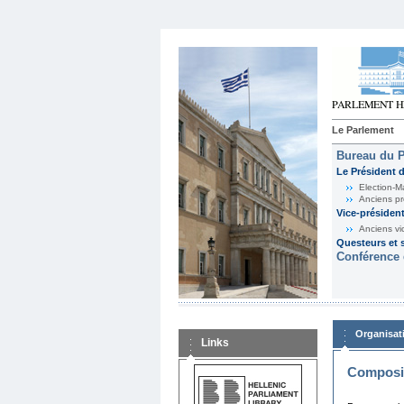
Le Parlement
Bureau du 
Le Président 
Election-M
Anciens pr
Vice-présiden
Anciens vi
Questeurs et s
Conférence 
Organisat
Links
Composit