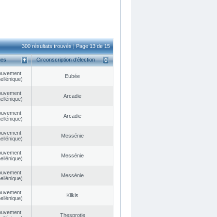
300 résultats trouvés | Page 13 de 15
ues
Circonscription d’élection
ouvement
Eubée
ellénique)
ouvement
Arcadie
ellénique)
ouvement
Arcadie
ellénique)
ouvement
Messénie
ellénique)
ouvement
Messénie
ellénique)
ouvement
Messénie
ellénique)
ouvement
Kilkis
ellénique)
ouvement
Thesprotie