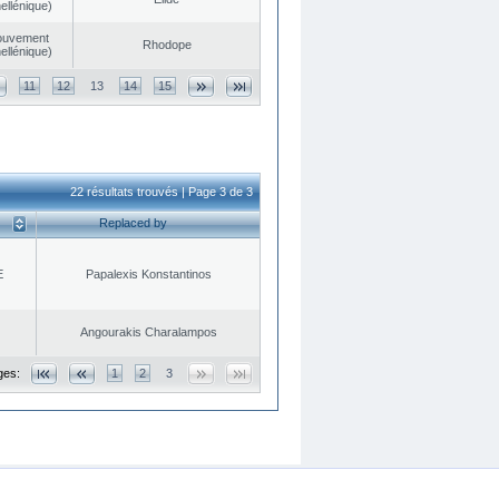
ellénique)
ouvement
Rhodope
ellénique)
11
12
13
14
15
22 résultats trouvés | Page 3 de 3
Replaced by
E
Papalexis Konstantinos
Angourakis Charalampos
ges:
1
2
3