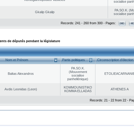
socialise panh
PA.SO.K. (M
Gkalip Gkalip
socialise panh
Records: 241 - 260 from 300 - Pages:
ts de députés pendant la législature
Nom et Prénom
Partis politiques
Circonscription d’élection
PA.SO.K.
(Mouvement
Baltas Alexandros
EΤOLIEACARNANI
socialise
panhellénique)
KOMMOUNISTIKO
Avdis Leonidas (Leon)
ATHENES Α
KOMMA ELLADAS
Records: 21 - 22 from 22 - Pa
|
|
ta Protection
Security & Access