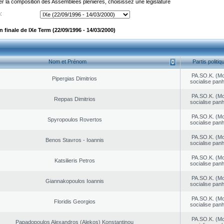
er la composition des Assemblées plénières, choisissez une législature
:
finale de IXe Term (22/09/1996 - 14/03/2000)
Nom et Prénom
Partis politiq
PA.SO.K. (M
Pipergias Dimitrios
socialise panh
PA.SO.K. (M
Reppas Dimitrios
socialise panh
PA.SO.K. (M
Spyropoulos Rovertos
socialise panh
PA.SO.K. (M
Benos Stavros - Ioannis
socialise panh
PA.SO.K. (M
Katsilieris Petros
socialise panh
PA.SO.K. (M
Giannakopoulos Ioannis
socialise panh
PA.SO.K. (M
Floridis Georgios
socialise panh
PA.SO.K. (M
Papadopoulos Alexandros (Alekos) Konstantinou