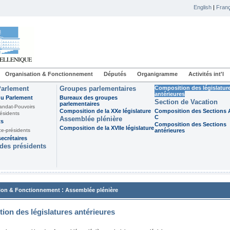
English
|
Franç
Organisation & Fonctionnement
Députés
Organigramme
Activités int'l
Parlement
Groupes parlementaires
Composition des législatur
antérieures
du Parlement
Bureaux des groupes
Section de Vacation
parlementaires
andat-Pouvoirs
Composition de la XXe législature
Composition des Sections A
ésidents
C
Assemblée plénière
ts
Composition des Sections
Composition de la XVIIe législature
ce-présidents
antérieures
ecrétaires
des présidents
:
ion & Fonctionnement
Assemblée plénière
ion des législatures antérieures