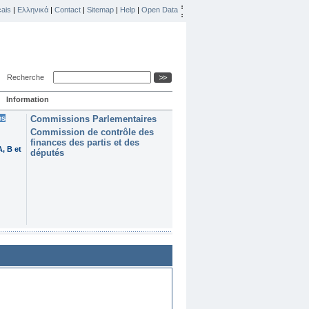
ais
|
Ελληνικά
|
Contact
|
Sitemap
|
Help
|
Open Data
Recherche
Information
es
Commissions Parlementaires
Commission de contrôle des
finances des partis et des
, B et
députés