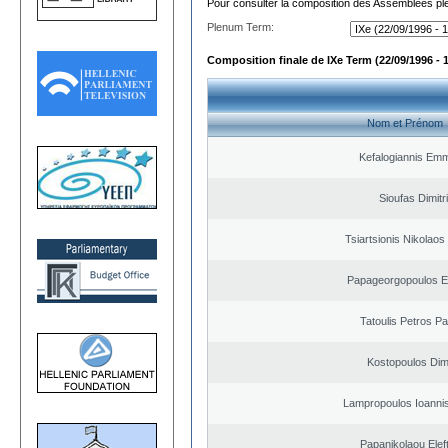
Pour consulter la composition des Assemblées plé
Plenum Term:
Composition finale de IXe Term (22/09/1996 - 
Nom et Prénom
Kefalogiannis Emm
Sioufas Dimitr
Tsiartsionis Nikolao
Papageorgopoulos El
Tatoulis Petros Pa
Kostopoulos Dimi
Lampropoulos Ioannis
Papanikolaou Elef