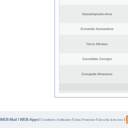
Diamantopoulou Anna
Evmoiridis Konstantinos
Floros Nikolaos
Garoufalias Georgios
Georgiadis Athanasios
WEB-Mail
WEB-Apps
|
|
|
|
|
Conditions d’utilisation
Data Protection
Security & Access