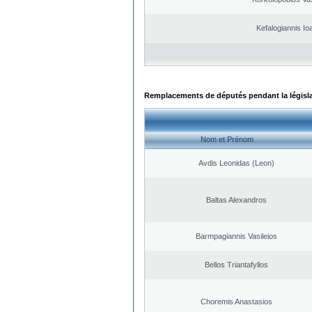
Kefalogiannis Io
Remplacements de députés pendant la législ
Nom et Prénom
Avdis Leonidas (Leon)
Baltas Alexandros
Barmpagiannis Vasileios
Bellos Triantafyllos
Choremis Anastasios