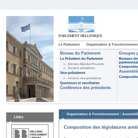
Le Parlement
Organisation & Fonctionnemen
Bureau du Parlement
Groupes p
Le Président du Parlement
Bureaux de
parlementai
Election-Mandat-Pouvoirs
Composition
Anciens présidents
Assemblée
Vice-présidents
Composition
Anciens vice-présidents
Questeurs et secrétaires
Conférence des présidents
:
Organisation & Fonctionnement
Assemblé
Links
Composition des législatures anté