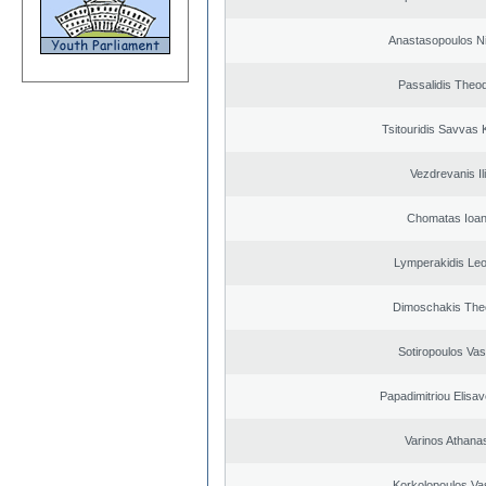
Anastasopoulos N
Passalidis Theo
Tsitouridis Savvas 
Vezdrevanis Il
Chomatas Ioan
Lymperakidis Le
Dimoschakis The
Sotiropoulos Vasi
Papadimitriou Elisav
Varinos Athana
Korkolopoulos Vas