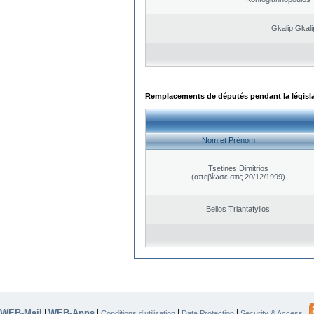
Gkalip Gkali
Remplacements de députés pendant la législ
Nom et Prénom
Tsetines Dimitrios
(απεβίωσε στις 20/12/1999)
Bellos Triantafyllos
WEB-Mail
WEB-Apps
|
|
|
|
|
Conditions d’utilisation
Data Protection
Security & Access