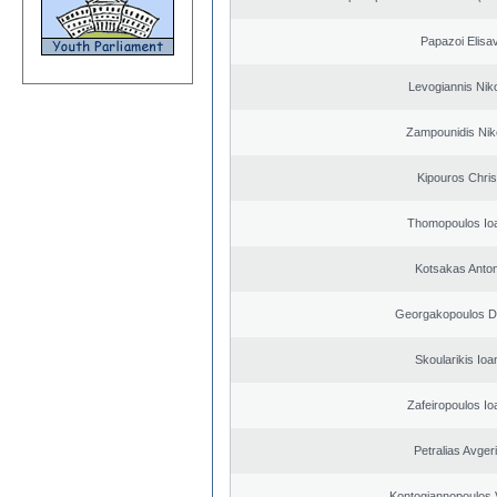
Papazoi Elisa
Levogiannis Nik
Zampounidis Nik
Kipouros Chris
Thomopoulos Io
Kotsakas Anto
Georgakopoulos Di
Skoularikis Ioa
Zafeiropoulos Io
Petralias Avger
Kontogiannopoulos V