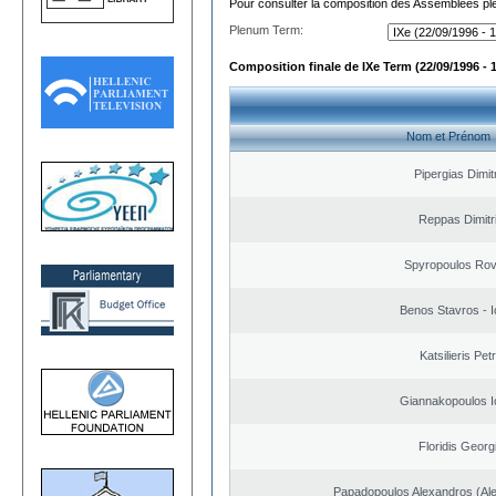
Pour consulter la composition des Assemblées plé
Plenum Term:
Composition finale de IXe Term (22/09/1996 - 
Nom et Prénom
Pipergias Dimit
Reppas Dimitr
Spyropoulos Rov
Benos Stavros - I
Katsilieris Pet
Giannakopoulos I
Floridis Georg
Papadopoulos Alexandros (Ale