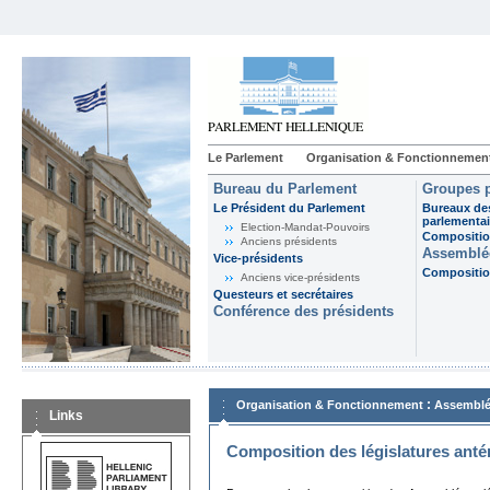
Le Parlement
Organisation & Fonctionnemen
Bureau du Parlement
Groupes p
Le Président du Parlement
Bureaux de
parlementai
Election-Mandat-Pouvoirs
Composition
Anciens présidents
Assemblée
Vice-présidents
Composition
Anciens vice-présidents
Questeurs et secrétaires
Conférence des présidents
:
Organisation & Fonctionnement
Assemblé
Links
Composition des législatures anté