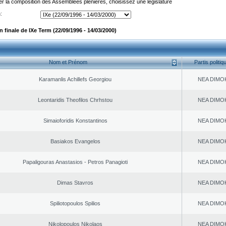
er la composition des Assemblées plénières, choisissez une législature
:
finale de IXe Term (22/09/1996 - 14/03/2000)
Nom et Prénom
Partis politiq
Karamanlis Achillefs Georgiou
NEA DΙMO
Leontaridis Theofilos Chrhstou
NEA DΙMO
Simaioforidis Konstantinos
NEA DΙMO
Basiakos Evangelos
NEA DΙMO
Papaligouras Anastasios - Petros Panagioti
NEA DΙMO
Dimas Stavros
NEA DΙMO
Spiliotopoulos Spilios
NEA DΙMO
Nikolopoulos Nikolaos
NEA DΙMO