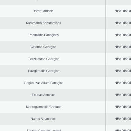
Evert Miltiadis
NEA DΙMO
Karamanlis Konstantinos
NEA DΙMO
Psomiadis Panagiotis
NEA DΙMO
Orfanos Georgios
NEA DΙMO
Tzitzikostas Georgios
NEA DΙMO
Salagkoudis Georgios
NEA DΙMO
Regkouzas Adam Panagioti
NEA DΙMO
Fousas Antonios
NEA DΙMO
Markogiannakis Christos
NEA DΙMO
Nakos Athanasios
NEA DΙMO
Sourlas Georgios Ioanni
NEA DΙMO