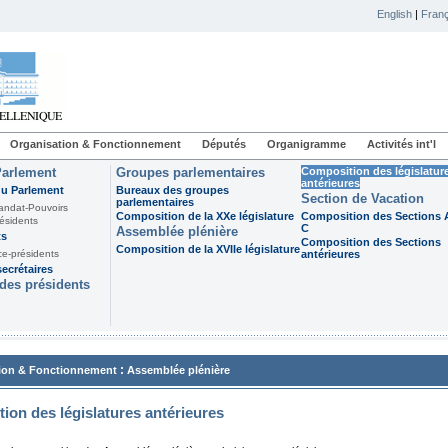
English
|
Franç
Organisation & Fonctionnement
Députés
Organigramme
Activités int'l
Parlement
Groupes parlementaires
Composition des législatur
antérieures
du Parlement
Bureaux des groupes
Section de Vacation
parlementaires
andat-Pouvoirs
Composition de la XXe législature
Composition des Sections A
ésidents
C
Assemblée plénière
ts
Composition des Sections
Composition de la XVIIe législature
ce-présidents
antérieures
ecrétaires
des présidents
:
ion & Fonctionnement
Assemblée plénière
ion des législatures antérieures