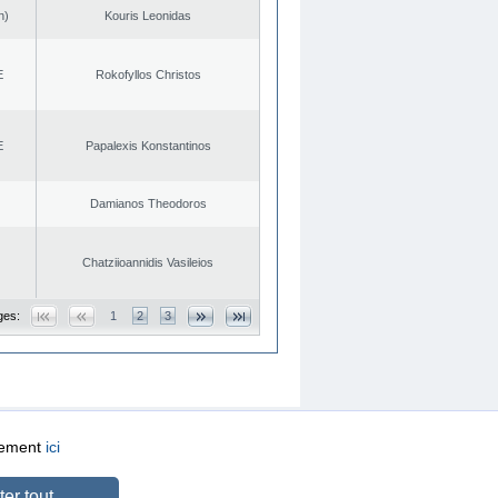
n)
Kouris Leonidas
E
Rokofyllos Christos
E
Papalexis Konstantinos
Damianos Theodoros
Chatziioannidis Vasileios
ges:
1
2
3
quement
ici
CREATED BY
DOPE STUDIO
er tout