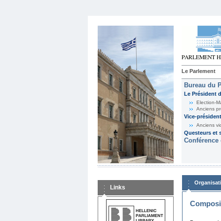
Le Parlement
Bureau du 
Le Président 
Election-M
Anciens pr
Vice-présiden
Anciens vi
Questeurs et s
Conférence 
Organisat
Links
Composit