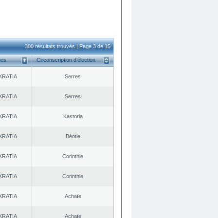
300 résultats trouvés | Page 3 de 15
ues
Circonscription d’élection
KRATIA
Serres
KRATIA
Serres
KRATIA
Kastoria
KRATIA
Béotie
KRATIA
Corinthie
KRATIA
Corinthie
KRATIA
Achaïe
KRATIA
Achaïe