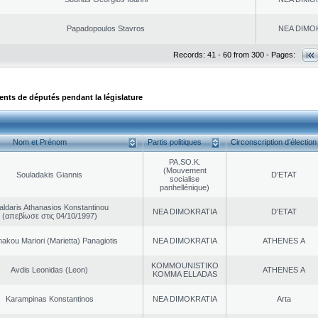
Papadopoulos Stavros
NEA DΙMO
Records: 41 - 60 from 300 - Pages:
ts de députés pendant la législature
Nom et Prénom
Partis politiques
Circonscription d’élection
PA.SO.K.
(Mouvement
Souladakis Giannis
D’ETAT
socialise
panhellénique)
aldaris Athanasios Konstantinou
NEA DΙMOKRATIA
D’ETAT
(απεβίωσε στις 04/10/1997)
akou Mariori (Marietta) Panagiotis
NEA DΙMOKRATIA
ATHENES Α
KOMMOUNISTIKO
Avdis Leonidas (Leon)
ATHENES Α
KOMMA ELLADAS
Karampinas Konstantinos
NEA DΙMOKRATIA
Arta