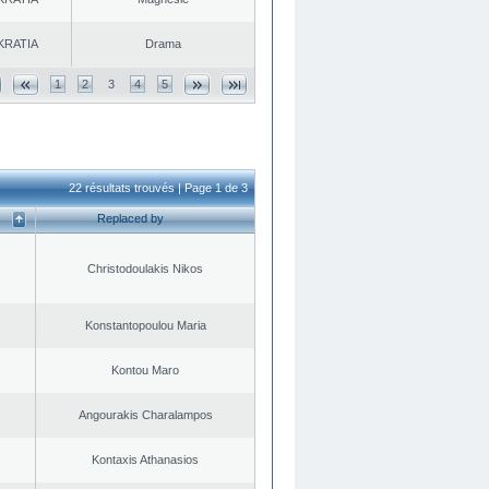
KRATIA
Drama
1
2
3
4
5
22 résultats trouvés | Page 1 de 3
Replaced by
Christodoulakis Nikos
Konstantopoulou Maria
Kontou Maro
Angourakis Charalampos
Kontaxis Athanasios