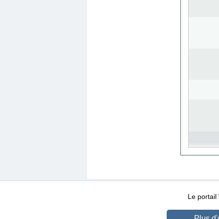
WEB-Mail
WEB-Apps
|
|
|
Conditions d’utilisation
Da
Le portai
Plus d'