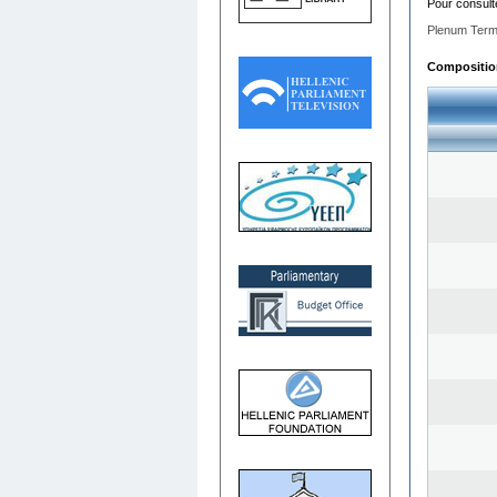
Pour consult
Plenum Term
Composition 