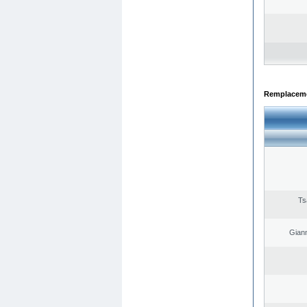
Remplacemen
Ts
Giann