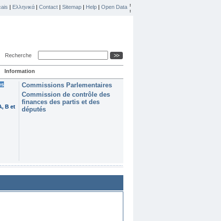
ais
|
Ελληνικά
|
Contact
|
Sitemap
|
Help
|
Open Data
Recherche
Information
es
Commissions Parlementaires
Commission de contrôle des
finances des partis et des
, B et
députés