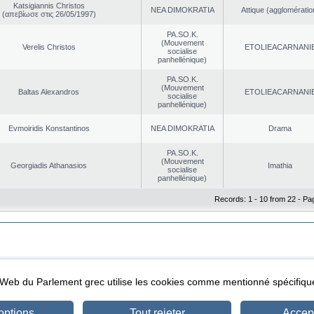
Katsigiannis Christos
NEA DΙMOKRATIA
Αttique (agglomératio
(απεβίωσε στις 26/05/1997)
PA.SO.K.
(Mouvement
Verelis Christos
EΤOLIEACARNANI
socialise
panhellénique)
PA.SO.K.
(Mouvement
Baltas Alexandros
EΤOLIEACARNANI
socialise
panhellénique)
Evmoiridis Konstantinos
NEA DΙMOKRATIA
Drama
PA.SO.K.
(Mouvement
Georgiadis Athanasios
Imathia
socialise
panhellénique)
Records: 1 - 10 from 22 - Pa
|
|
ta Protection
Security & Access
l Web du Parlement grec utilise les cookies comme mentionné spécifi
options
Tout rejeter
Accept