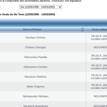
er la composition des Assemblées plénières, choisissez une législature
:
finale de IXe Term (22/09/1996 - 14/03/2000)
Nom et Prénom
Partis politiq
PA.SO.K. (M
Pachtas Christos
socialise panh
Orfanos Georgios
NEA DΙMO
PA.SO.K. (M
Oikonomou Pantelis
socialise panh
PA.SO.K. (M
Oikonomou Christos
socialise panh
PA.SO.K. (M
Ntouskas Dimitrios
socialise panh
PA.SO.K. (M
Niotis Grigorios
socialise panh
Nikolopoulos Nikolaos
NEA DΙMO
Nerantzis Anastasios
NEA DΙMO