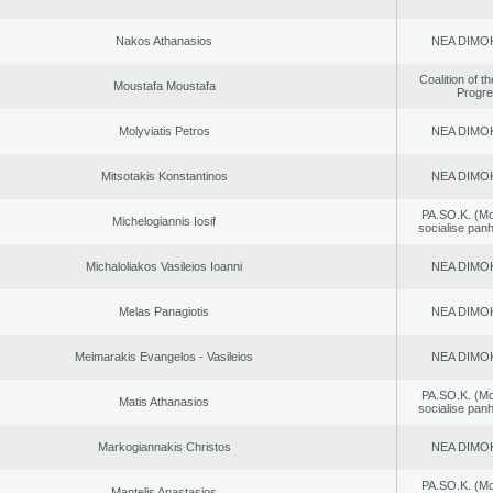
Nakos Athanasios
NEA DΙMO
Coalition of t
Moustafa Moustafa
Progr
Molyviatis Petros
NEA DΙMO
Mitsotakis Konstantinos
NEA DΙMO
PA.SO.K. (M
Michelogiannis Iosif
socialise panh
Michaloliakos Vasileios Ioanni
NEA DΙMO
Melas Panagiotis
NEA DΙMO
Meimarakis Evangelos - Vasileios
NEA DΙMO
PA.SO.K. (M
Matis Athanasios
socialise panh
Markogiannakis Christos
NEA DΙMO
PA.SO.K. (M
Mantelis Anastasios