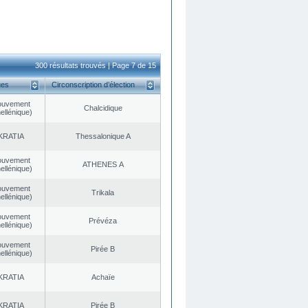
300 résultats trouvés | Page 7 de 15
ues
Circonscription d’élection
ouvement
Chalcidique
ellénique)
KRATIA
Thessalonique A
ouvement
ATHENES Α
ellénique)
ouvement
Trikala
ellénique)
ouvement
Prévéza
ellénique)
ouvement
Pirée B
ellénique)
KRATIA
Achaïe
KRATIA
Pirée B