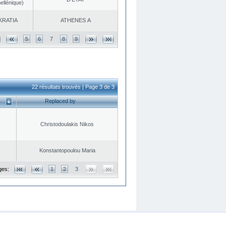
ellénique)
KRATIA
ATHENES Α
5
6
7
8
9
22 résultats trouvés | Page 3 de 3
Replaced by
Christodoulakis Nikos
Konstantopoulou Maria
ges:
1
2
3