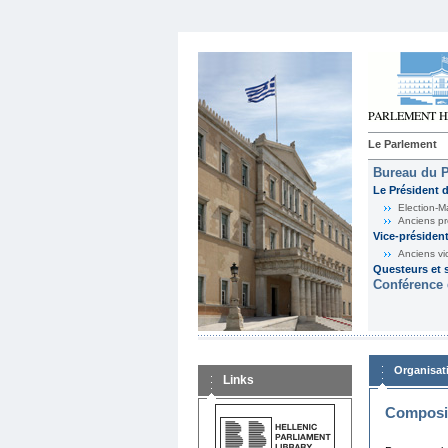
Le Parlement
Bureau du 
Le Président 
Election-M
Anciens pr
Vice-présiden
Anciens vi
Questeurs et s
Conférence 
Organisat
Links
Composit