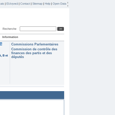
ais
|
Ελληνικά
|
Contact
|
Sitemap
|
Help
|
Open Data
Recherche
Information
es
Commissions Parlementaires
Commission de contrôle des
finances des partis et des
, B et
députés