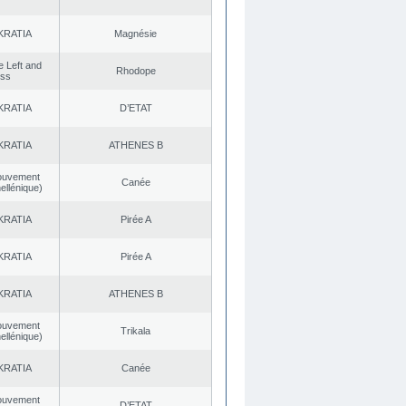
KRATIA
Magnésie
he Left and
Rhodope
ess
KRATIA
D’ETAT
KRATIA
ATHENES Β
ouvement
Canée
ellénique)
KRATIA
Pirée A
KRATIA
Pirée A
KRATIA
ATHENES Β
ouvement
Trikala
ellénique)
KRATIA
Canée
ouvement
D’ETAT