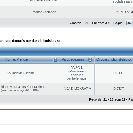
socialise panh
Manos Stefanos
NEA DΙMO
Records: 121 - 140 from 300 - Pages:
ts de députés pendant la législature
Nom et Prénom
Partis politiques
Circonscription d’élection
PA.SO.K.
(Mouvement
Souladakis Giannis
D’ETAT
socialise
panhellénique)
aldaris Athanasios Konstantinou
NEA DΙMOKRATIA
D’ETAT
(απεβίωσε στις 04/10/1997)
Records: 21 - 22 from 22 - Pa
|
|
ta Protection
Security & Access