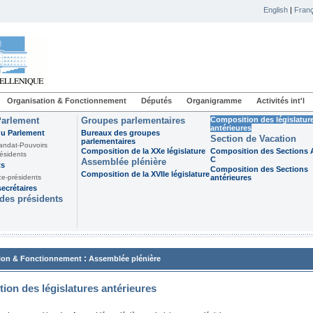
English
|
Franç
Organisation & Fonctionnement
Députés
Organigramme
Activités int'l
Parlement
Groupes parlementaires
Composition des législatur
antérieures
du Parlement
Bureaux des groupes
Section de Vacation
parlementaires
andat-Pouvoirs
Composition de la XXe législature
Composition des Sections A
ésidents
C
Assemblée plénière
ts
Composition des Sections
Composition de la XVIIe législature
ce-présidents
antérieures
ecrétaires
des présidents
:
ion & Fonctionnement
Assemblée plénière
ion des législatures antérieures