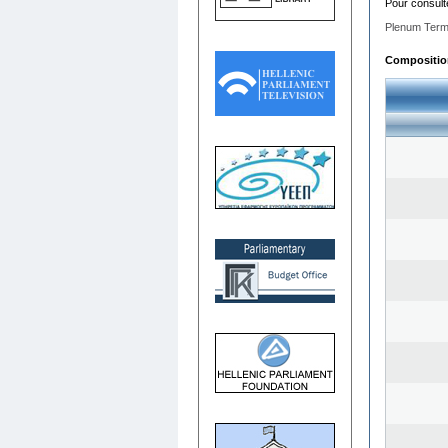
Pour consult
Plenum Term
Composition 