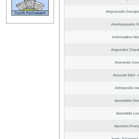
Alogoskoufis Georgio
Anastasopoulos N
Andreoulakos Apo
Angourakis Chara
Anomeritis Geor
Anousaki Eleni - I
Anthopoulos Ioa
Apostolakis Dimi
Apostolidis Lo
Apostolou Evan
Arapi - Karagianni 