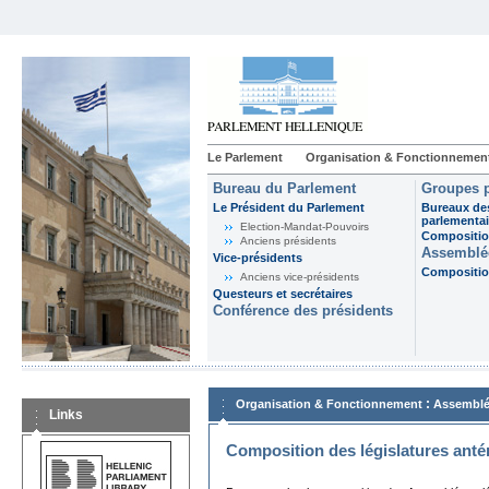
Le Parlement
Organisation & Fonctionnemen
Bureau du Parlement
Groupes p
Le Président du Parlement
Bureaux de
parlementai
Election-Mandat-Pouvoirs
Composition
Anciens présidents
Assemblée
Vice-présidents
Composition
Anciens vice-présidents
Questeurs et secrétaires
Conférence des présidents
:
Organisation & Fonctionnement
Assemblé
Links
Composition des législatures anté