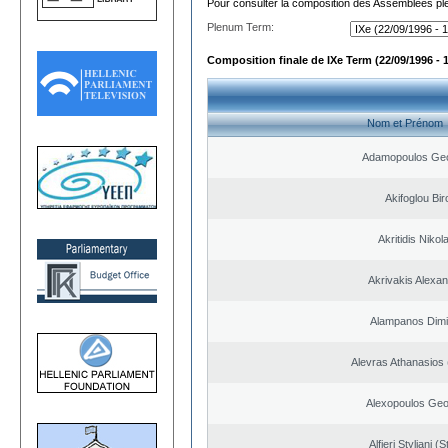
Pour consulter la composition des Assemblées plé
Plenum Term:
Composition finale de IXe Term (22/09/1996 - 
Nom et Prénom
Adamopoulos Geo
Akifoglou Bir
Akritidis Nikol
Akrivakis Alexa
Alampanos Dimit
Alevras Athanasios
Alexopoulos Geo
Alfieri Styliani (S