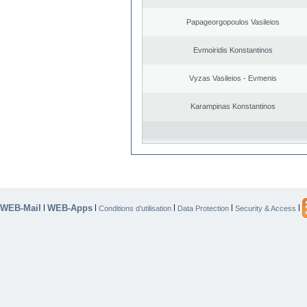
Papageorgopoulos Vasileios
Evmoiridis Konstantinos
Vyzas Vasileios - Evmenis
Karampinas Konstantinos
WEB-Mail
WEB-Apps
|
|
|
|
|
Conditions d’utilisation
Data Protection
Security & Access