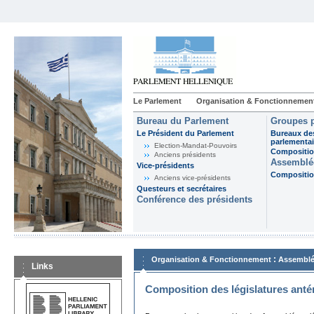
Le Parlement
Organisation & Fonctionnemen
Bureau du Parlement
Groupes p
Le Président du Parlement
Bureaux de
parlementai
Election-Mandat-Pouvoirs
Composition
Anciens présidents
Assemblée
Vice-présidents
Composition
Anciens vice-présidents
Questeurs et secrétaires
Conférence des présidents
:
Organisation & Fonctionnement
Assemblé
Links
Composition des législatures anté