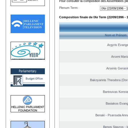
Pour consulter la composition des Assemblées plé
Plenum Term:
Composition finale de IXe Term (22/09/1996 - 
Nom et Prénom
Argyris Evange
Arseni Mari
Arsenis Geras
Bakoyannis Theodora (Dor
Bantouvas Konsta
Basiakos Evang
Benaki - Psarouda Ann
Benos Stavros - I