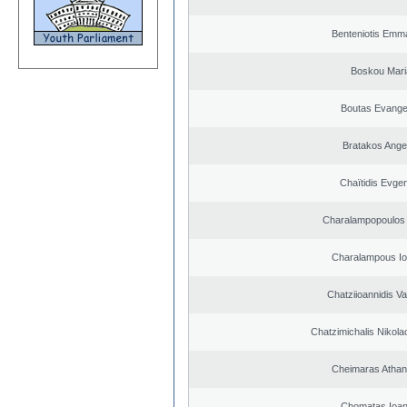
Benteniotis Emma
Boskou Mari
Boutas Evange
Bratakos Ange
Chaïtidis Evge
Charalampopoulos 
Charalampous Io
Chatziioannidis Va
Chatzimichalis Nikola
Cheimaras Athan
Chomatas Ioan