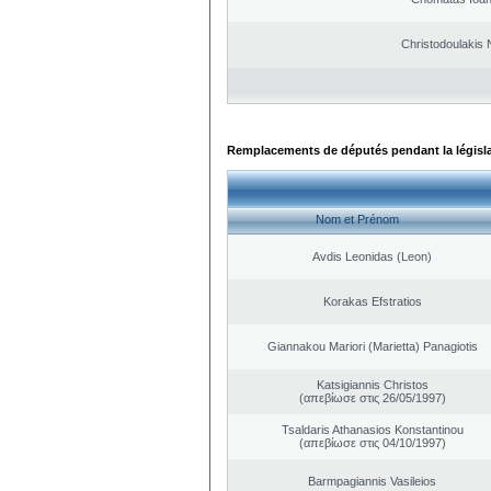
Christodoulakis 
Remplacements de députés pendant la législ
Nom et Prénom
Avdis Leonidas (Leon)
Korakas Efstratios
Giannakou Mariori (Marietta) Panagiotis
Katsigiannis Christos
(απεβίωσε στις 26/05/1997)
Tsaldaris Athanasios Konstantinou
(απεβίωσε στις 04/10/1997)
Barmpagiannis Vasileios