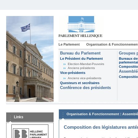
Le Parlement
Organisation & Fonctionnemen
Bureau du Parlement
Groupes p
Le Président du Parlement
Bureaux de
parlementai
Election-Mandat-Pouvoirs
Composition
Anciens présidents
Assemblée
Vice-présidents
Composition
Anciens vice-présidents
Questeurs et secrétaires
Conférence des présidents
:
Organisation & Fonctionnement
Assemblé
Links
Composition des législatures anté