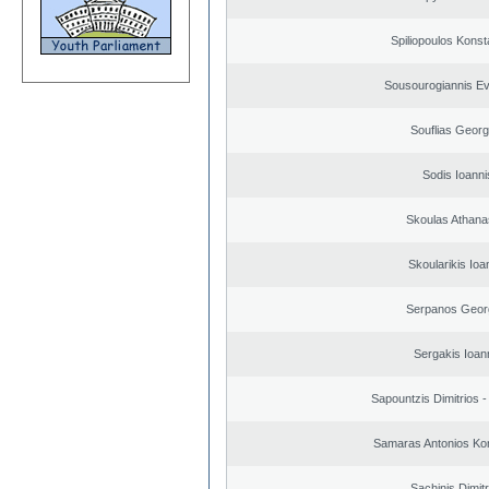
Spiliopoulos Konst
Sousourogiannis E
Souflias Georg
Sodis Ioanni
Skoulas Athana
Skoularikis Ioa
Serpanos Geor
Sergakis Ioan
Sapountzis Dimitrios -
Samaras Antonios Ko
Sachinis Dimitr