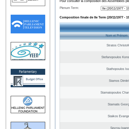
Pour consulter la composition des Assemblées plé
Plenum Term:
Composition finale de IIe Term (20/11/1977 - 1
Nom et Prénom
Stratos Christo
Stefanopoulos Kons
Stathopoulos Io
Stamos Dimitr
Stamatopoulos Cha
Stamatis Geor
Staikos Evang
Spyrou Ioann