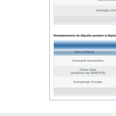
Rokofyllos Chri
Remplacements de députés pendant la législ
Nom et Prénom
Karamanlis Konstantinos
Gkikas Solon
(απεβίωσε στις 08/09/1978)
Kontogeorgis Georgios