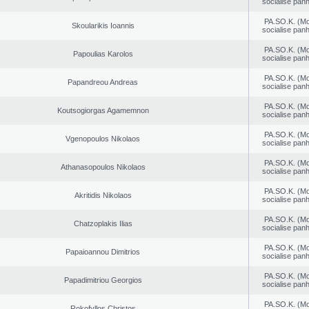
socialise panh
PA.SO.K. (M
Skoularikis Ioannis
socialise panh
PA.SO.K. (M
Papoulias Karolos
socialise panh
PA.SO.K. (M
Papandreou Andreas
socialise panh
PA.SO.K. (M
Koutsogiorgas Agamemnon
socialise panh
PA.SO.K. (M
Vgenopoulos Nikolaos
socialise panh
PA.SO.K. (M
Athanasopoulos Nikolaos
socialise panh
PA.SO.K. (M
Akritidis Nikolaos
socialise panh
PA.SO.K. (M
Chatzoplakis Ilias
socialise panh
PA.SO.K. (M
Papaioannou Dimitrios
socialise panh
PA.SO.K. (M
Papadimitriou Georgios
socialise panh
PA.SO.K. (M
Rokofyllos Christos