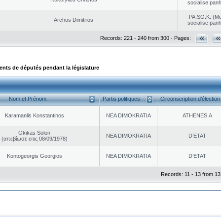
socialise panh
PA.SO.K. (M
Archos Dimitrios
socialise panh
Records: 221 - 240 from 300 - Pages:
ts de députés pendant la législature
Nom et Prénom
Partis politiques
Circonscription d’élection
Karamanlis Konstantinos
NEA DΙMOKRATIA
ATHENES Α
Gkikas Solon
NEA DΙMOKRATIA
D’ETAT
(απεβίωσε στις 08/09/1978)
Kontogeorgis Georgios
NEA DΙMOKRATIA
D’ETAT
Records: 11 - 13 from 13