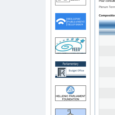
Pour consult
Plenum Term
Composition 