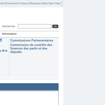
ais
|
Ελληνικά
|
Contact
|
Sitemap
|
Help
|
Open Data
Recherche
Information
es
Commissions Parlementaires
Commission de contrôle des
finances des partis et des
, B et
députés