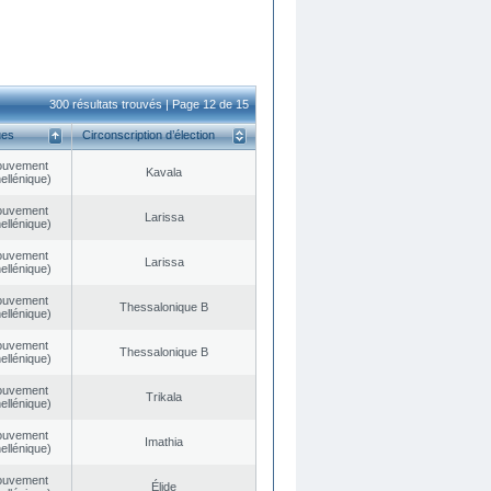
300 résultats trouvés | Page 12 de 15
ues
Circonscription d’élection
ouvement
Kavala
ellénique)
ouvement
Larissa
ellénique)
ouvement
Larissa
ellénique)
ouvement
Thessalonique B
ellénique)
ouvement
Thessalonique B
ellénique)
ouvement
Trikala
ellénique)
ouvement
Imathia
ellénique)
ouvement
Élide