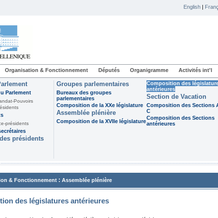
English
|
Franç
Organisation & Fonctionnement
Députés
Organigramme
Activités int'l
Parlement
Groupes parlementaires
Composition des législatur
antérieures
du Parlement
Bureaux des groupes
Section de Vacation
parlementaires
andat-Pouvoirs
Composition de la XXe législature
Composition des Sections A
ésidents
C
Assemblée plénière
ts
Composition des Sections
Composition de la XVIIe législature
ce-présidents
antérieures
ecrétaires
des présidents
:
ion & Fonctionnement
Assemblée plénière
ion des législatures antérieures