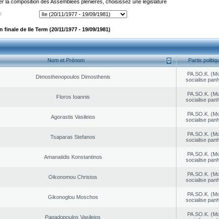
er la composition des Assemblées plénières, choisissez une législature
:
finale de IIe Term (20/11/1977 - 19/09/1981)
Nom et Prénom
Partis politiq
PA.SO.K. (M
Dimosthenopoulos Dimosthenis
socialise panh
PA.SO.K. (M
Floros Ioannis
socialise panh
PA.SO.K. (M
Agorastis Vasileios
socialise panh
PA.SO.K. (M
Tsaparas Stefanos
socialise panh
PA.SO.K. (M
Amanatidis Konstantinos
socialise panh
PA.SO.K. (M
Oikonomou Christos
socialise panh
PA.SO.K. (M
Gikonoglou Moschos
socialise panh
PA.SO.K. (M
Papadopoulos Vasileios