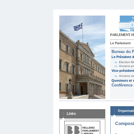
Le Parlement
Bureau du 
Le Président 
Election-M
Anciens pr
Vice-présiden
Anciens vi
Questeurs et s
Conférence 
Organisat
Links
Composit