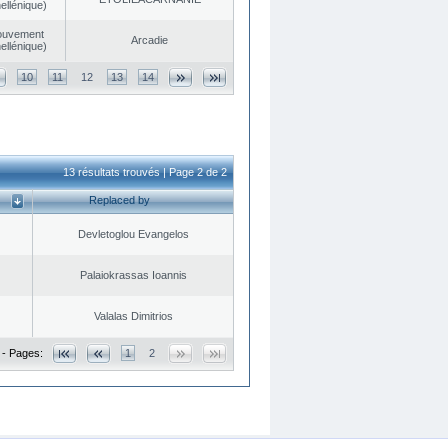
ellénique)
ouvement
Arcadie
ellénique)
10
11
12
13
14
13 résultats trouvés | Page 2 de 2
Replaced by
Devletoglou Evangelos
Palaiokrassas Ioannis
Valalas Dimitrios
 - Pages:
1
2