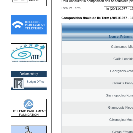
Pour consulter la composition des Assemblées plé
Plenum Term:
Composition finale de IIe Term (20/11/1977 - 1
Nom et Prénom
Galenianos Mic
Gallis Leonid
Georgiadis Anto
Gerakis Pana
Giannopoulou Kons
Giannousis Kleo
Gikonoglou Mos
Giotas Efstath