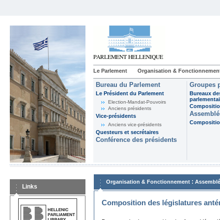
Le Parlement
Organisation & Fonctionnemen
Bureau du Parlement
Groupes p
Le Président du Parlement
Bureaux de
parlementai
Election-Mandat-Pouvoirs
Composition
Anciens présidents
Assemblée
Vice-présidents
Composition
Anciens vice-présidents
Questeurs et secrétaires
Conférence des présidents
:
Organisation & Fonctionnement
Assemblé
Links
Composition des législatures anté