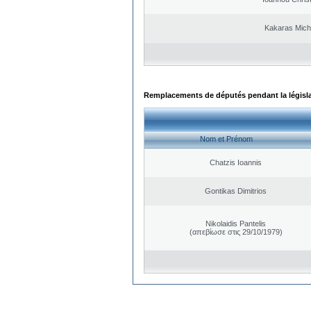
Kakaras Micha
Remplacements de députés pendant la législ
Nom et Prénom
Chatzis Ioannis
Gontikas Dimitrios
Nikolaidis Pantelis
(απεβίωσε στις 29/10/1979)