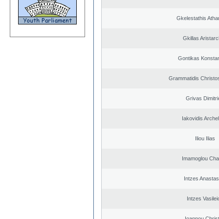
Gkelestathis Atha
Gkillas Aristar
Gontikas Konstan
Grammatidis Christos
Grivas Dimitr
Iakovidis Arche
Iliou Ilias
Imamoglou Ch
Intzes Anastas
Intzes Vasilei
Ioannou Chris