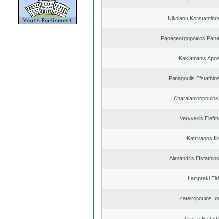
Nikolaou Konstantino
Papageorgopoulos Panagi
Kaklamanis Apos
Panagoulis Efstathios
Charalampopoulos 
Veryvakis Elefth
Katrivanos Ili
Alexandris Efstathios
Lampraki Eiri
Zafeiropoulos Io
Giotas Efstath