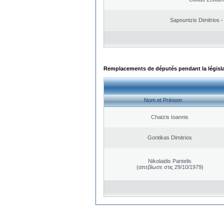
Sapountzis Dimitrios -
Remplacements de députés pendant la législ
Nom et Prénom
Chatzis Ioannis
Gontikas Dimitrios
Nikolaidis Pantelis
(απεβίωσε στις 29/10/1979)