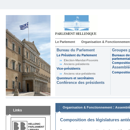
Le Parlement
Organisation & Fonctionnemen
Bureau du Parlement
Groupes p
Le Président du Parlement
Bureaux de
parlementai
Election-Mandat-Pouvoirs
Composition
Anciens présidents
Assemblée
Vice-présidents
Composition
Anciens vice-présidents
Questeurs et secrétaires
Conférence des présidents
:
Organisation & Fonctionnement
Assemblé
Links
Composition des législatures anté