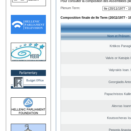
Pour consulter la composition des Assemblées plé
Plenum Term:
Composition finale de IIe Term (20/11/1977 - 1
Nom et Prénom
Kritikos Panagi
Valvis or Katsipis
Valyrakis Ioan. 
Georgiadis Anto
Papachristos Kall
Alevras Ioann
Koutsocheras Io
Peponis Anasta