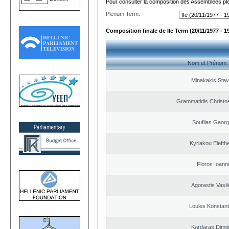
Pour consulter la composition des Assemblées plé
Plenum Term:
Composition finale de IIe Term (20/11/1977 - 1
Nom et Prénom
Minakakis Sta
Grammatidis Christos
Souflias Georg
Kyriakou Elefth
Floros Ioann
Agorastis Vasil
Loules Konstant
Kardaras Dimit