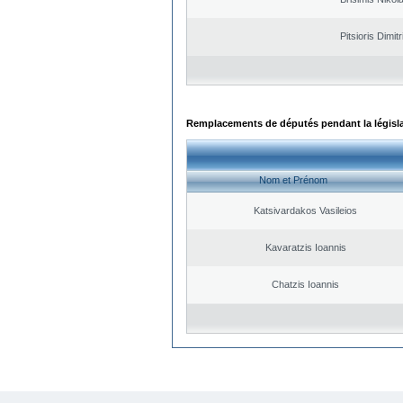
Pitsioris Dimitr
Remplacements de députés pendant la législ
Nom et Prénom
Katsivardakos Vasileios
Kavaratzis Ioannis
Chatzis Ioannis