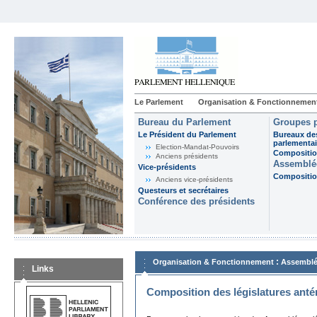
Le Parlement
Organisation & Fonctionnemen
Bureau du Parlement
Groupes p
Le Président du Parlement
Bureaux de
parlementai
Election-Mandat-Pouvoirs
Composition
Anciens présidents
Assemblée
Vice-présidents
Composition
Anciens vice-présidents
Questeurs et secrétaires
Conférence des présidents
:
Organisation & Fonctionnement
Assemblé
Links
Composition des législatures anté