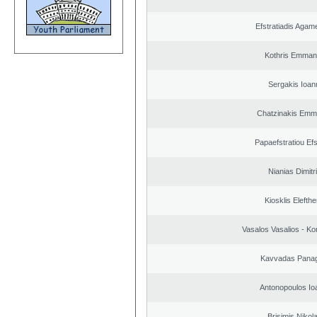
Efstratiadis Aga
Kothris Emman
Sergakis Ioan
Chatzinakis Emm
Papaefstratiou Efs
Nianias Dimitr
Kiosklis Elefthe
Vasalos Vasalios - Ko
Kavvadas Panag
Antonopoulos Io
Brisimis Nikol