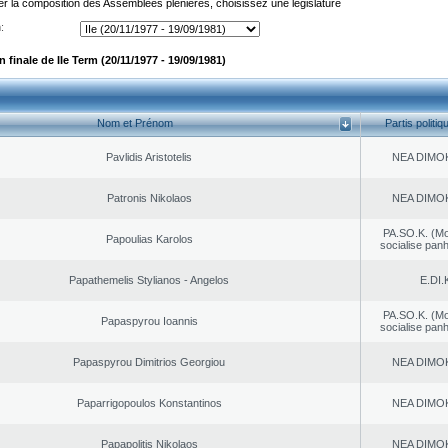
er la composition des Assemblées plénières, choisissez une législature
:
finale de IIe Term (20/11/1977 - 19/09/1981)
Nom et Prénom
Partis politiq
Pavlidis Aristotelis
NEA DΙMO
Patronis Nikolaos
NEA DΙMO
PA.SO.K. (M
Papoulias Karolos
socialise panh
Papathemelis Stylianos - Angelos
E.DI.
PA.SO.K. (M
Papaspyrou Ioannis
socialise panh
Papaspyrou Dimitrios Georgiou
NEA DΙMO
Paparrigopoulos Konstantinos
NEA DΙMO
Papapolitis Nikolaos
NEA DΙMO