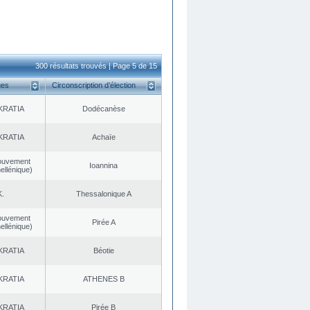
300 résultats trouvés | Page 5 de 15
ues
Circonscription d’élection
KRATIA
Dodécanèse
KRATIA
Achaïe
ouvement
Ioannina
ellénique)
K.
Thessalonique A
ouvement
Pirée A
ellénique)
KRATIA
Béotie
KRATIA
ATHENES Β
KRATIA
Pirée B