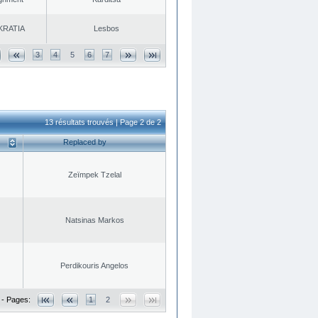
KRATIA
Lesbos
3
4
5
6
7
13 résultats trouvés | Page 2 de 2
Replaced by
Zeïmpek Tzelal
Natsinas Markos
Perdikouris Angelos
 - Pages:
1
2