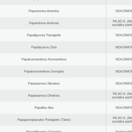
Papantoniou Antonios
NEA DΙMO
PA.SO.K. (M
Papandreou Andreas
socialise panh
Papaligouras Panagiotis
NEA DΙMO
Papalazarou Zisis
NEA DΙMO
Papakonstantinou Konstantinos
NEA DΙMO
Papakonstantinou Georgios
NEA DΙMO
Papaioannou Nikolaos
NEA DΙMO
PA.SO.K. (M
Papaioannou Dimitrios
socialise panh
Papailiou Ilias
NEA DΙMO
PA.SO.K. (M
Papageorgopoulos Panagiotis (Takis)
socialise panh
Papaefthymiou Georgios
National Al