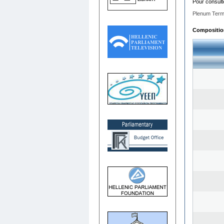
Pour consult
Plenum Term
Composition 