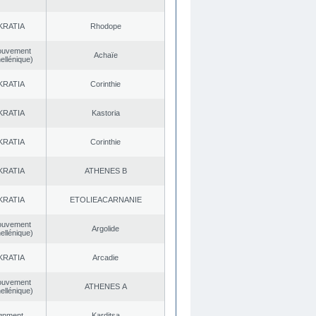
KRATIA
Rhodope
ouvement
Achaïe
ellénique)
KRATIA
Corinthie
KRATIA
Kastoria
KRATIA
Corinthie
KRATIA
ATHENES Β
KRATIA
EΤOLIEACARNANIE
ouvement
Argolide
ellénique)
KRATIA
Arcadie
ouvement
ATHENES Α
ellénique)
ignment
Karditsa