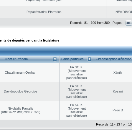
Papaefstratiou Efstratios
NEA DΙMO
Records: 81 - 100 from 300 - Pages:
ts de députés pendant la législature
Nom et Prénom
Partis politiques
Circonscription d’élection
PA.SO.K.
(Mouvement
Chatziimpram Orchan
Xánthi
socialise
panhellénique)
PA.SO.K.
(Mouvement
Davidopoulos Georgios
Kozani
socialise
panhellénique)
PA.SO.K.
Nikolaidis Pantelis
(Mouvement
Pirée B
(απεβίωσε στις 29/10/1979)
socialise
panhellénique)
Records: 11 - 13 from 13