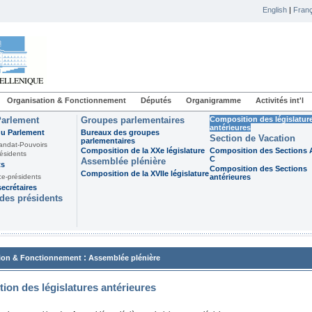
English
|
Franç
Organisation & Fonctionnement
Députés
Organigramme
Activités int'l
Parlement
Groupes parlementaires
Composition des législatur
antérieures
du Parlement
Bureaux des groupes
Section de Vacation
parlementaires
andat-Pouvoirs
Composition de la XXe législature
Composition des Sections A
ésidents
C
Assemblée plénière
ts
Composition des Sections
Composition de la XVIIe législature
ce-présidents
antérieures
ecrétaires
des présidents
:
ion & Fonctionnement
Assemblée plénière
ion des législatures antérieures