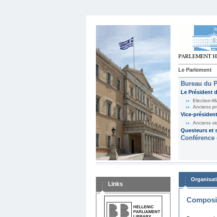
Le Parlement
Bureau du 
Le Président 
Election-M
Anciens pr
Vice-présiden
Anciens vi
Questeurs et s
Conférence 
Organisat
Links
Composit