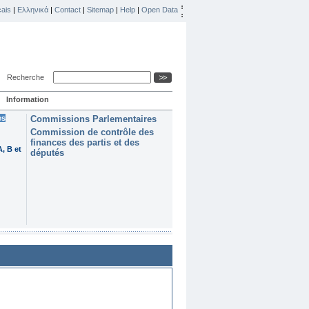
ais
|
Ελληνικά
|
Contact
|
Sitemap
|
Help
|
Open Data
Recherche
Information
es
Commissions Parlementaires
Commission de contrôle des
finances des partis et des
, B et
députés