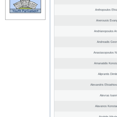
Anthopoulos Efst
Anerousis Evan
Andrianopoulos A
Andreadis Geor
Anastasopoulos N
Amanatidis Konsta
Aliprantis Dimit
Alexandris Efstathios
Alevras Ioann
Alavanos Konsta
Akritidis Nikol