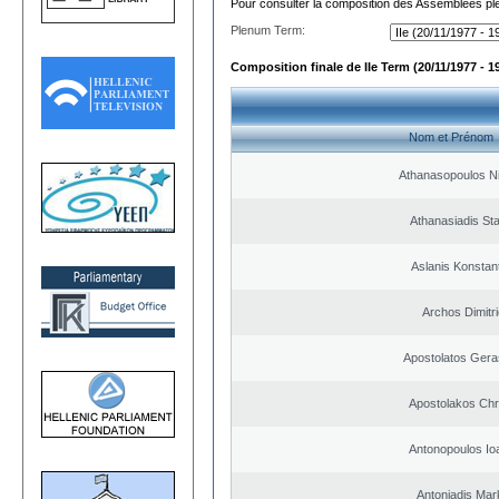
Pour consulter la composition des Assemblées plé
Plenum Term:
Composition finale de IIe Term (20/11/1977 - 1
Nom et Prénom
Athanasopoulos N
Athanasiadis St
Aslanis Konstan
Archos Dimitr
Apostolatos Ger
Apostolakos Chr
Antonopoulos Io
Antoniadis Ma