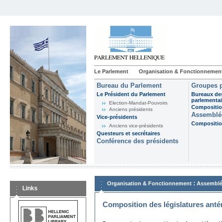
Le Parlement
Organisation & Fonctionnemen
Bureau du Parlement
Groupes p
Le Président du Parlement
Bureaux de
parlementai
Election-Mandat-Pouvoirs
Composition
Anciens présidents
Assemblée
Vice-présidents
Composition
Anciens vice-présidents
Questeurs et secrétaires
Conférence des présidents
:
Organisation & Fonctionnement
Assemblé
Links
Composition des législatures anté