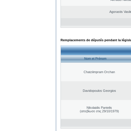
Agorastis Vasil
Remplacements de députés pendant la législ
Nom et Prénom
Chatziimpram Orchan
Davidopoulos Georgios
Nikolaidis Pantelis
(απεβίωσε στις 29/10/1979)