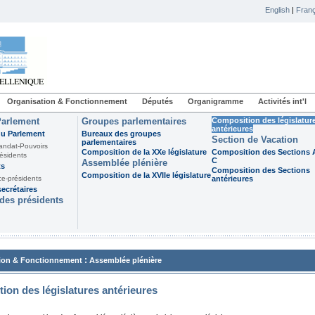
English
|
Franç
Organisation & Fonctionnement
Députés
Organigramme
Activités int'l
Parlement
Groupes parlementaires
Composition des législatur
antérieures
du Parlement
Bureaux des groupes
Section de Vacation
parlementaires
andat-Pouvoirs
Composition de la XXe législature
Composition des Sections A
ésidents
C
Assemblée plénière
ts
Composition des Sections
Composition de la XVIIe législature
ce-présidents
antérieures
ecrétaires
des présidents
:
ion & Fonctionnement
Assemblée plénière
ion des législatures antérieures