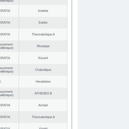
ellénique)
KRATIA
Imathia
KRATIA
Eubée
KRATIA
Thessalonique A
ouvement
Rhodope
ellénique)
KRATIA
Kozani
ouvement
Chalcidique
ellénique)
K.
Herakleion
ouvement
ATHENES Β
ellénique)
KRATIA
Achaïe
KRATIA
Thessalonique A
KRATIA
Xánthi