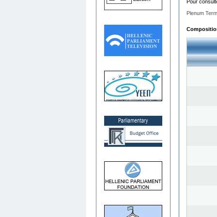
Pour consult
Plenum Term
Composition 