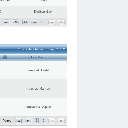
K.
Dodécanèse
13
14
15
13 résultats trouvés | Page 2 de 2
Replaced by
Zeïmpek Tzelal
Natsinas Markos
Perdikouris Angelos
 - Pages:
1
2