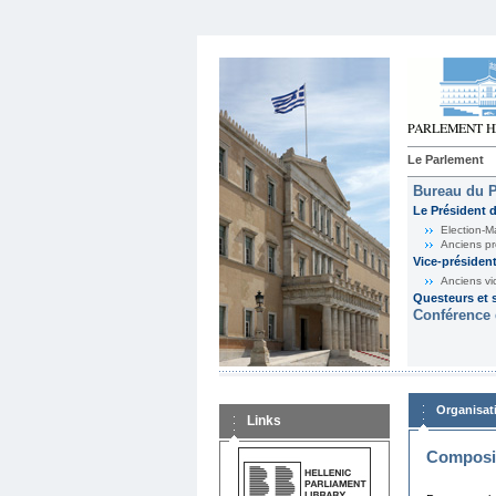
Le Parlement
Bureau du 
Le Président 
Election-M
Anciens pr
Vice-présiden
Anciens vi
Questeurs et s
Conférence 
Organisat
Links
Composit