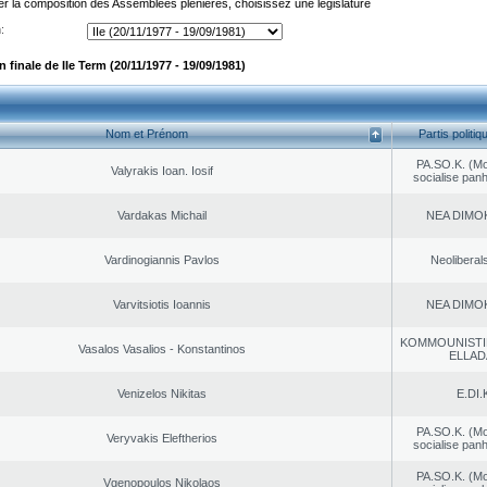
er la composition des Assemblées plénières, choisissez une législature
:
finale de IIe Term (20/11/1977 - 19/09/1981)
Nom et Prénom
Partis politiq
PA.SO.K. (M
Valyrakis Ioan. Iosif
socialise panh
Vardakas Michail
NEA DΙMO
Vardinogiannis Pavlos
Neoliberal
Varvitsiotis Ioannis
NEA DΙMO
KOMMOUNISTI
Vasalos Vasalios - Konstantinos
ELLAD
Venizelos Nikitas
E.DI.
PA.SO.K. (M
Veryvakis Eleftherios
socialise panh
PA.SO.K. (M
Vgenopoulos Nikolaos