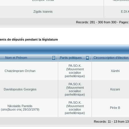
Zigdis Ioannis
E.DI.
Records: 281 - 300 from 300 - Pages:
ts de députés pendant la législature
Nom et Prénom
Partis politiques
Circonscription d’élection
PA.SO.K.
(Mouvement
Chatziimpram Orchan
Xánthi
socialise
panhellénique)
PA.SO.K.
(Mouvement
Davidopoulos Georgios
Kozani
socialise
panhellénique)
PA.SO.K.
Nikolaidis Pantelis
(Mouvement
Pirée B
(απεβίωσε στις 29/10/1979)
socialise
panhellénique)
Records: 11 - 13 from 13