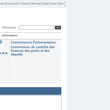
ais
|
Ελληνικά
|
Contact
|
Sitemap
|
Help
|
Open Data
Recherche
Information
es
Commissions Parlementaires
Commission de contrôle des
finances des partis et des
, B et
députés