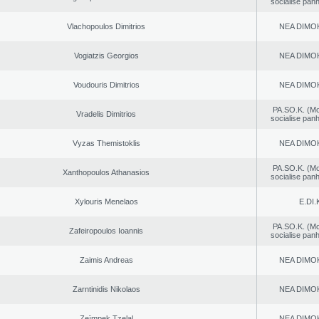
socialise panh
Vlachopoulos Dimitrios
NEA DΙMO
Vogiatzis Georgios
NEA DΙMO
Voudouris Dimitrios
NEA DΙMO
PA.SO.K. (M
Vradelis Dimitrios
socialise panh
Vyzas Themistoklis
NEA DΙMO
PA.SO.K. (M
Xanthopoulos Athanasios
socialise panh
Xylouris Menelaos
E.DI.
PA.SO.K. (M
Zafeiropoulos Ioannis
socialise panh
Zaimis Andreas
NEA DΙMO
Zarntinidis Nikolaos
NEA DΙMO
Zeïmpek Tzelal
NEA DΙMO