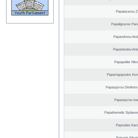
Papalazarou Zi
Papaligouras Pana
Papandreou And
Papantoniou Ant
Papapolitis Nik
Paparrigopoulos Kon
Papaspyrou Dimitrios
Papaspyrou Ioa
Papathemelis Styliano
Papoulias Karo
Patronis Nikol