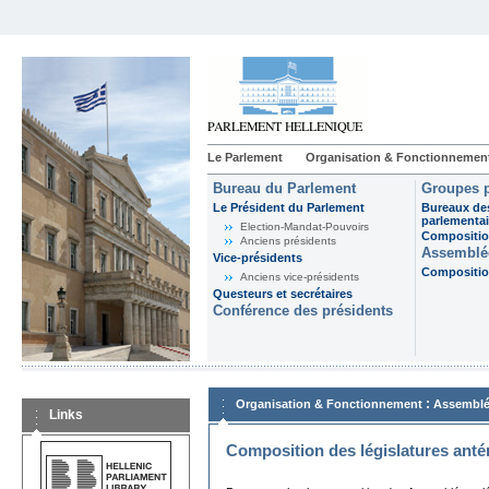
Le Parlement
Organisation & Fonctionnemen
Bureau du Parlement
Groupes p
Le Président du Parlement
Bureaux de
parlementai
Election-Mandat-Pouvoirs
Composition
Anciens présidents
Assemblée
Vice-présidents
Composition
Anciens vice-présidents
Questeurs et secrétaires
Conférence des présidents
:
Organisation & Fonctionnement
Assemblé
Links
Composition des législatures anté