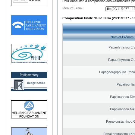
Pour consulter la composition des Assemblées plé
Plenum Term:
Composition finale de IIe Term (20/11/1977 - 1
Nom et Prénom
Papaefstratiou Efs
Papaefthymiou Ge
Papageorgopoulos Panagi
Papailiou Ilia
Papaioannou Dimi
Papaioannou Nik
Papakonstantinou 
Papakonstantinou Ko