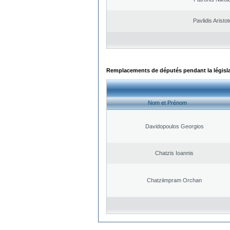
Pavlidis Aristot
Remplacements de députés pendant la législ
Nom et Prénom
Davidopoulos Georgios
Chatzis Ioannis
Chatziimpram Orchan