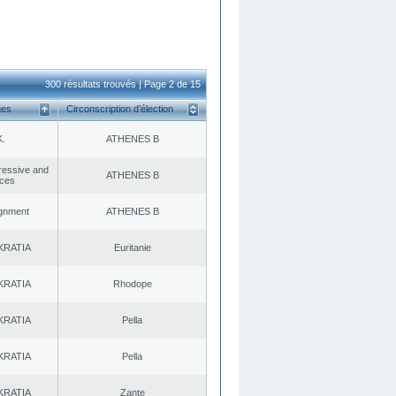
300 résultats trouvés | Page 2 de 15
ues
Circonscription d’élection
K.
ATHENES Β
gressive and
ATHENES Β
rces
ignment
ATHENES Β
KRATIA
Euritanie
KRATIA
Rhodope
KRATIA
Pella
KRATIA
Pella
KRATIA
Zante