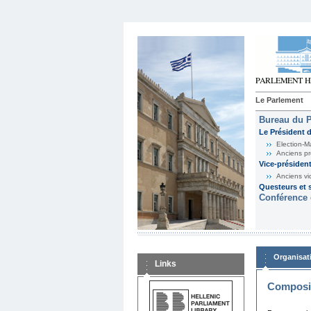
Le Parlement
Bureau du 
Le Président 
Election-M
Anciens pr
Vice-présiden
Anciens vi
Questeurs et s
Conférence 
Organisat
Links
Composit