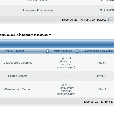
Tsiouplakis Konstantinos
NEA DΙMO
Records: 21 - 40 from 300 - Pages:
ts de députés pendant la législature
Nom et Prénom
Partis politiques
Circonscription d’élection
PA.SO.K.
(Mouvement
Davidopoulos Georgios
Kozani
socialise
panhellénique)
Chatzis Ioannis
E.DI.K.
Pirée B
PA.SO.K.
(Mouvement
Chatziimpram Orchan
Xánthi
socialise
panhellénique)
Records: 11 - 13 from 13