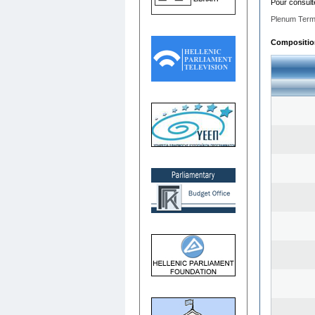
Pour consult
Plenum Term
Composition 