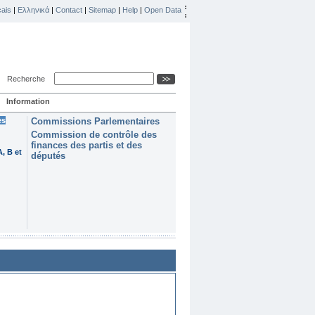
ais
|
Ελληνικά
|
Contact
|
Sitemap
|
Help
|
Open Data
Recherche
Information
es
Commissions Parlementaires
Commission de contrôle des
finances des partis et des
, B et
députés