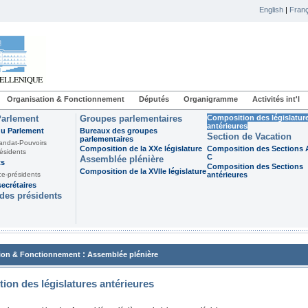
English
|
Franç
Organisation & Fonctionnement
Députés
Organigramme
Activités int'l
Parlement
Groupes parlementaires
Composition des législatur
antérieures
du Parlement
Bureaux des groupes
Section de Vacation
parlementaires
andat-Pouvoirs
Composition de la XXe législature
Composition des Sections A
ésidents
C
Assemblée plénière
ts
Composition des Sections
Composition de la XVIIe législature
ce-présidents
antérieures
ecrétaires
des présidents
:
ion & Fonctionnement
Assemblée plénière
ion des législatures antérieures