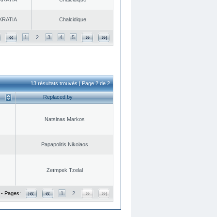
KRATIA
Chalcidique
1
2
3
4
5
13 résultats trouvés | Page 2 de 2
Replaced by
Natsinas Markos
Papapolitis Nikolaos
Zeïmpek Tzelal
 - Pages:
1
2