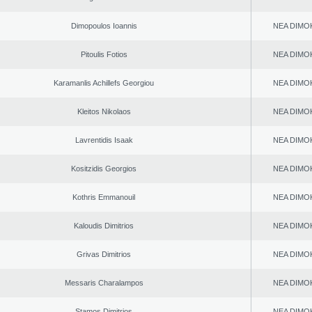
Dimopoulos Ioannis
NEA DΙMO
Pitoulis Fotios
NEA DΙMO
Karamanlis Achillefs Georgiou
NEA DΙMO
Kleitos Nikolaos
NEA DΙMO
Lavrentidis Isaak
NEA DΙMO
Kositzidis Georgios
NEA DΙMO
Kothris Emmanouil
NEA DΙMO
Kaloudis Dimitrios
NEA DΙMO
Grivas Dimitrios
NEA DΙMO
Messaris Charalampos
NEA DΙMO
Stamos Dimitrios
NEA DΙMO