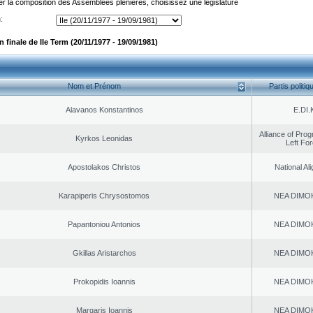
er la composition des Assemblées plénières, choisissez une législature
:
finale de IIe Term (20/11/1977 - 19/09/1981)
Nom et Prénom
Partis politiq
Alavanos Konstantinos
E.DI.
Alliance of Pro
Kyrkos Leonidas
Left Fo
Apostolakos Christos
National Al
Karapiperis Chrysostomos
NEA DΙMO
Papantoniou Antonios
NEA DΙMO
Gkillas Aristarchos
NEA DΙMO
Prokopidis Ioannis
NEA DΙMO
Margaris Ioannis
NEA DΙMO