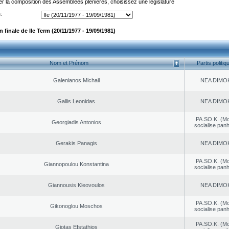
er la composition des Assemblées plénières, choisissez une législature
:
finale de IIe Term (20/11/1977 - 19/09/1981)
Nom et Prénom
Partis politiq
Galenianos Michail
NEA DΙMO
Gallis Leonidas
NEA DΙMO
PA.SO.K. (M
Georgiadis Antonios
socialise panh
Gerakis Panagis
NEA DΙMO
PA.SO.K. (M
Giannopoulou Konstantina
socialise panh
Giannousis Kleovoulos
NEA DΙMO
PA.SO.K. (M
Gikonoglou Moschos
socialise panh
PA.SO.K. (M
Giotas Efstathios