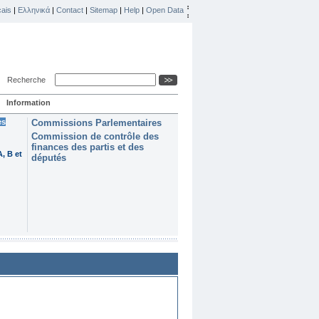
ais
|
Ελληνικά
|
Contact
|
Sitemap
|
Help
|
Open Data
Recherche
Information
es
Commissions Parlementaires
Commission de contrôle des
finances des partis et des
, B et
députés