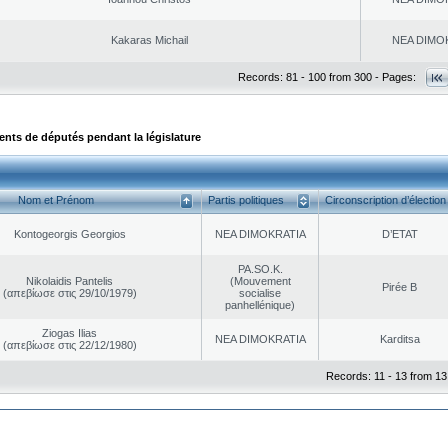
Kakaras Michail
NEA DΙMO
Records: 81 - 100 from 300 - Pages:
ts de députés pendant la législature
Nom et Prénom
Partis politiques
Circonscription d’élection
Kontogeorgis Georgios
NEA DΙMOKRATIA
D’ETAT
PA.SO.K.
Nikolaidis Pantelis
(Mouvement
Pirée B
(απεβίωσε στις 29/10/1979)
socialise
panhellénique)
Ziogas Ilias
NEA DΙMOKRATIA
Karditsa
(απεβίωσε στις 22/12/1980)
Records: 11 - 13 from 13