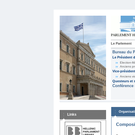
Le Parlement
Bureau du 
Le Président 
Election-M
Anciens pr
Vice-présiden
Anciens vi
Questeurs et s
Conférence 
Organisat
Links
Composit