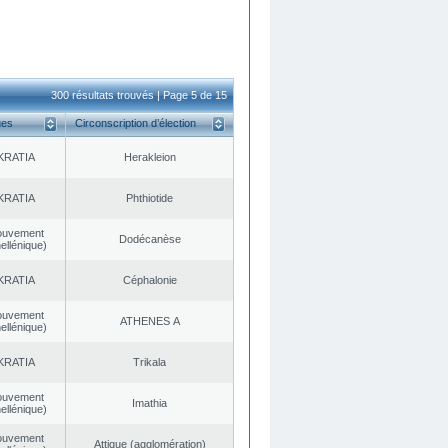
300 résultats trouvés | Page 5 de 15
ues
Circonscription d’élection
KRATIA
Herakleion
KRATIA
Phthiotide
ouvement
Dodécanèse
ellénique)
KRATIA
Céphalonie
ouvement
ATHENES Α
ellénique)
KRATIA
Trikala
ouvement
Imathia
ellénique)
ouvement
Αttique (agglomération)