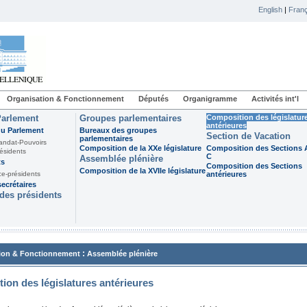
English
|
Franç
Organisation & Fonctionnement
Députés
Organigramme
Activités int'l
Parlement
Groupes parlementaires
Composition des législatur
antérieures
du Parlement
Bureaux des groupes
Section de Vacation
parlementaires
andat-Pouvoirs
Composition de la XXe législature
Composition des Sections A
ésidents
C
Assemblée plénière
ts
Composition des Sections
Composition de la XVIIe législature
ce-présidents
antérieures
ecrétaires
des présidents
:
ion & Fonctionnement
Assemblée plénière
ion des législatures antérieures