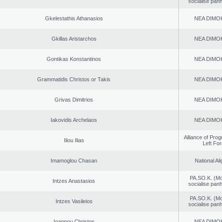
socialise panh
Gkelestathis Athanasios
NEA DΙMO
Gkillas Aristarchos
NEA DΙMO
Gontikas Konstantinos
NEA DΙMO
Grammatidis Christos or Takis
NEA DΙMO
Grivas Dimitrios
NEA DΙMO
Iakovidis Archelaos
NEA DΙMO
Alliance of Pro
Iliou Ilias
Left Fo
Imamoglou Chasan
National Al
PA.SO.K. (M
Intzes Anastasios
socialise panh
PA.SO.K. (M
Intzes Vasileios
socialise panh
Ioannou Christos
NEA DΙMO