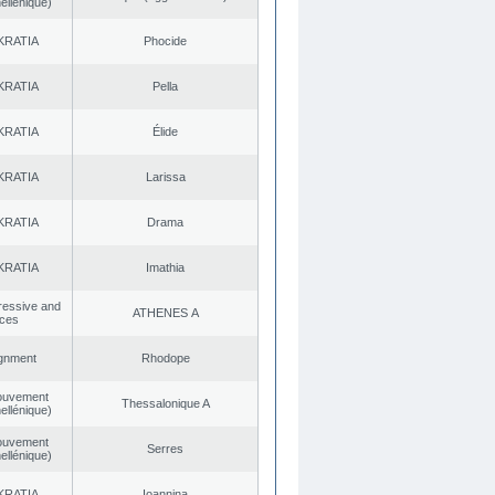
ellénique)
KRATIA
Phocide
KRATIA
Pella
KRATIA
Élide
KRATIA
Larissa
KRATIA
Drama
KRATIA
Imathia
gressive and
ATHENES Α
rces
ignment
Rhodope
ouvement
Thessalonique A
ellénique)
ouvement
Serres
ellénique)
KRATIA
Ioannina