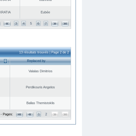
KRATIA
Eubée
3
4
5
6
7
13 résultats trouvés | Page 2 de 2
Replaced by
Valalas Dimitrios
Perdikouris Angelos
Ballas Themistoklis
 - Pages:
1
2