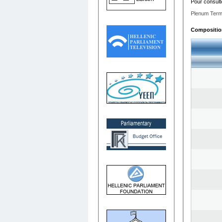
Pour consult
Plenum Term
Composition 