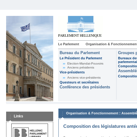
Le Parlement
Organisation & Fonctionnemen
Bureau du Parlement
Groupes p
Le Président du Parlement
Bureaux de
parlementai
Election-Mandat-Pouvoirs
Composition
Anciens présidents
Assemblée
Vice-présidents
Composition
Anciens vice-présidents
Questeurs et secrétaires
Conférence des présidents
:
Organisation & Fonctionnement
Assemblé
Links
Composition des législatures anté