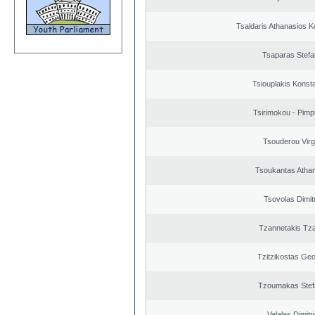
Tsaldaris Athanasios K
Tsaparas Stef
Tsiouplakis Konst
Tsirimokou - Pimpli
Tsouderou Virg
Tsoukantas Atha
Tsovolas Dimit
Tzannetakis Tz
Tzitzikostas Geo
Tzoumakas Stef
Valalas Dimitr