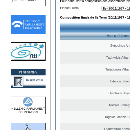
Pour consulter la composition des Assemblées plé
Plenum Term:
Composition finale de IIe Term (20/11/1977 - 1
Nom et Prénom
Synodinou An
Tachyridis Athan
Taliadouros Atha
Tataridis Stav
Theotokis Spyr
Tourikis Panagi
Tragakis Ioannis P
Triantafyllou Konst