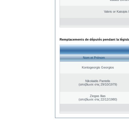
Valvis or Katsipis
Remplacements de députés pendant la législ
Nom et Prénom
Kontogeorgis Georgios
Nikolaidis Pantelis
(απεβίωσε στις 29/10/1979)
Ziogas Ilias
(απεβίωσε στις 22/12/1980)