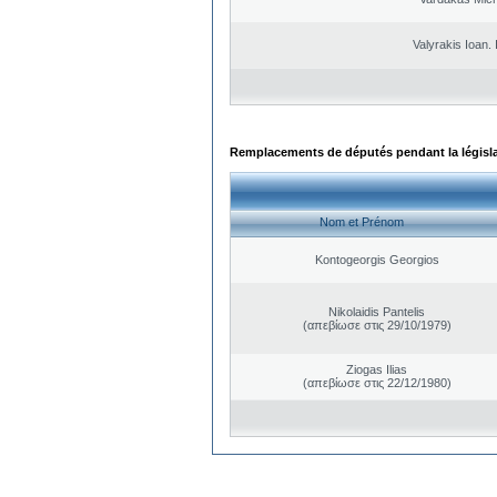
Valyrakis Ioan. 
Remplacements de députés pendant la législ
Nom et Prénom
Kontogeorgis Georgios
Nikolaidis Pantelis
(απεβίωσε στις 29/10/1979)
Ziogas Ilias
(απεβίωσε στις 22/12/1980)