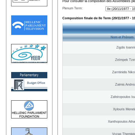
Pour consulter la composition des Assemblées plé
Plenum Term:
Composition finale de IIe Term (20/11/1977 - 1
Nom et Prénom
Zigdis Ioanni
Zeïmpek Tzel
Zarntinidis Niko
Zaimis Andre
Zafeiropoulos Io
Xylouris Menel
Xanthopoulos Ath
Vyzas Themisto