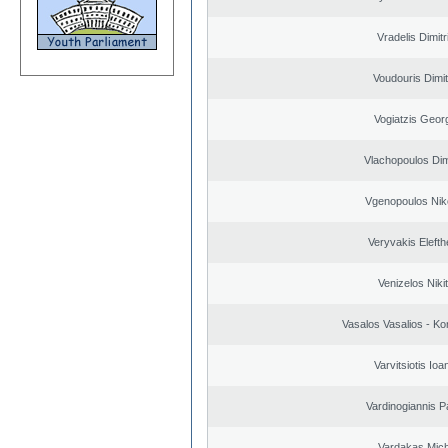
Vradelis Dimitr
Voudouris Dimit
Vogiatzis Geor
Vlachopoulos Dim
Vgenopoulos Nik
Veryvakis Elefth
Venizelos Niki
Vasalos Vasalios - Ko
Varvitsiotis Ioa
Vardinogiannis P
Vardakas Mich