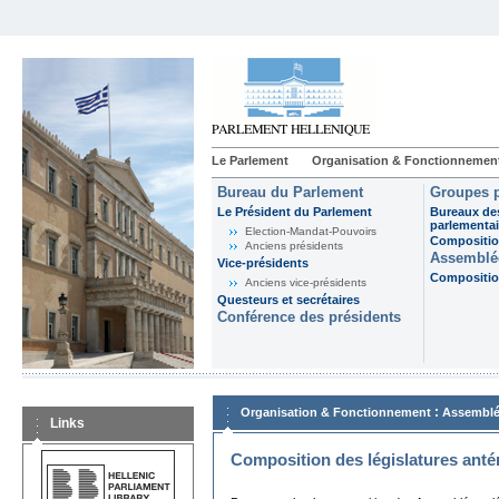
Le Parlement
Organisation & Fonctionnemen
Bureau du Parlement
Groupes p
Le Président du Parlement
Bureaux de
parlementai
Election-Mandat-Pouvoirs
Composition
Anciens présidents
Assemblée
Vice-présidents
Composition
Anciens vice-présidents
Questeurs et secrétaires
Conférence des présidents
:
Organisation & Fonctionnement
Assemblé
Links
Composition des législatures anté