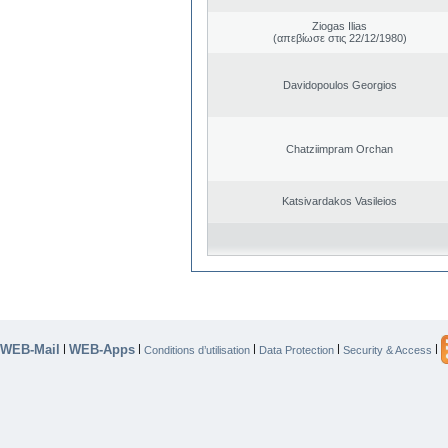
Ziogas Ilias
(απεβίωσε στις 22/12/1980)
Davidopoulos Georgios
Chatziimpram Orchan
Katsivardakos Vasileios
WEB-Mail
WEB-Apps
|
|
|
|
|
Conditions d’utilisation
Data Protection
Security & Access