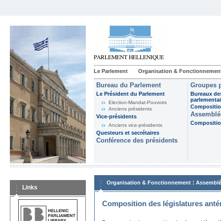
Le Parlement
Organisation & Fonctionnemen
Bureau du Parlement
Groupes p
Le Président du Parlement
Bureaux de
parlementai
Election-Mandat-Pouvoirs
Composition
Anciens présidents
Assemblée
Vice-présidents
Composition
Anciens vice-présidents
Questeurs et secrétaires
Conférence des présidents
:
Organisation & Fonctionnement
Assemblé
Links
Composition des législatures anté