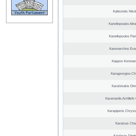
Kalteziotis Niko
Kanellopoulos Ath
Kanellopoulos Pan
Kanonarchos Eva
Kappos Konstan
Karageorgiou Chr
Karaïskakis Dimi
Karamanlis Achillefs
Karapiperis Chrys
Karatzas Char
Kardaras Dimit