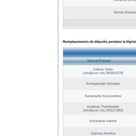
Karras Anastas
Remplacements de députés pendant la législ
Nom et Prénom
Gkikas Solon
(απεβίωσε στις 08/09/1978)
Kontogeorgis Georgios
Karamanlis Konstantinos
Konitsas Themistoklis
(απεβίωσε στις 24/11/1980)
Kavaratzis Ioannis
Giannou Asimina