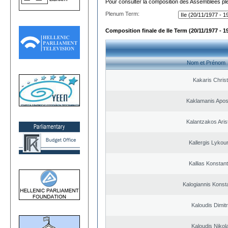
Pour consulter la composition des Assemblées plé
Plenum Term:
Composition finale de IIe Term (20/11/1977 - 1
Nom et Prénom
Kakaris Chris
Kaklamanis Apos
Kalantzakos Arist
Kallergis Lykou
Kallias Konstan
Kalogiannis Konst
Kaloudis Dimitr
Kaloudis Nikol