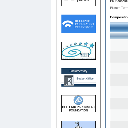
Pour consult
Plenum Term
Composition 