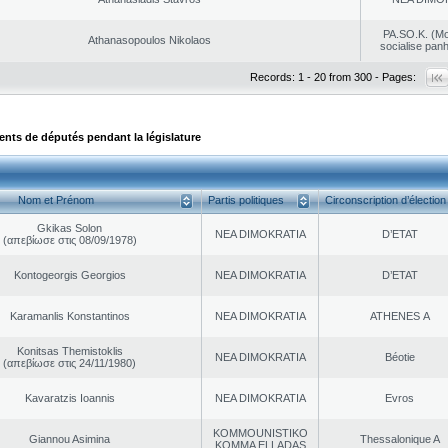
PA.SO.K. (M
Athanasopoulos Nikolaos
socialise panh
Records: 1 - 20 from 300 - Pages:
ts de députés pendant la législature
Nom et Prénom
Partis politiques
Circonscription d’élection
Gkikas Solon
NEA DΙMOKRATIA
D’ETAT
(απεβίωσε στις 08/09/1978)
Kontogeorgis Georgios
NEA DΙMOKRATIA
D’ETAT
Karamanlis Konstantinos
NEA DΙMOKRATIA
ATHENES Α
Konitsas Themistoklis
NEA DΙMOKRATIA
Béotie
(απεβίωσε στις 24/11/1980)
Kavaratzis Ioannis
NEA DΙMOKRATIA
Evros
KOMMOUNISTIKO
Giannou Asimina
Thessalonique A
KOMMA ELLADAS