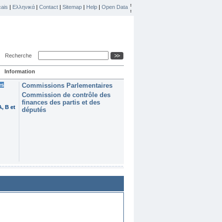
ais
|
Ελληνικά
|
Contact
|
Sitemap
|
Help
|
Open Data
Recherche
Information
es
Commissions Parlementaires
Commission de contrôle des
finances des partis et des
, B et
députés