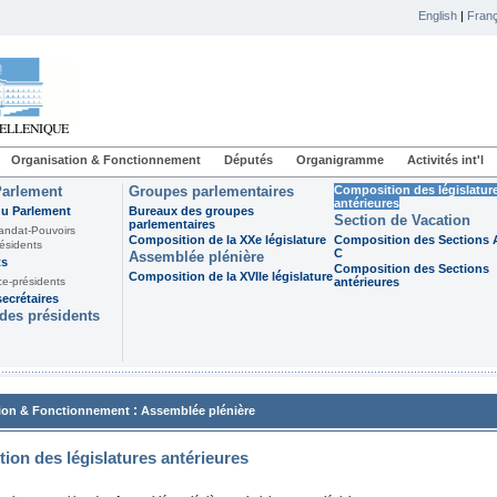
English
|
Franç
Organisation & Fonctionnement
Députés
Organigramme
Activités int'l
Parlement
Groupes parlementaires
Composition des législatur
antérieures
du Parlement
Bureaux des groupes
Section de Vacation
parlementaires
andat-Pouvoirs
Composition de la XXe législature
Composition des Sections A
ésidents
C
Assemblée plénière
ts
Composition des Sections
Composition de la XVIIe législature
ce-présidents
antérieures
ecrétaires
des présidents
:
ion & Fonctionnement
Assemblée plénière
ion des législatures antérieures