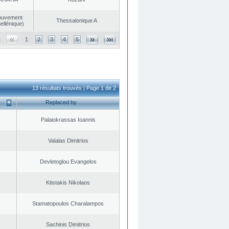
ouvement
Thessalonique A
ellénique)
1
2
3
4
5
13 résultats trouvés | Page 1 de 2
Replaced by
Palaiokrassas Ioannis
Valalas Dimitrios
Devletoglou Evangelos
Ktistakis Nikolaos
Stamatopoulos Charalampos
Sachinis Dimitrios