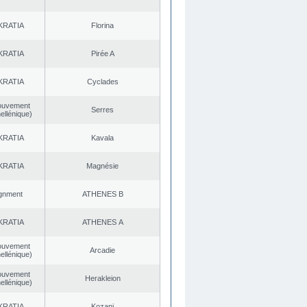
KRATIA
Florina
KRATIA
Pirée A
KRATIA
Cyclades
ouvement
Serres
ellénique)
KRATIA
Kavala
KRATIA
Magnésie
ignment
ATHENES Β
KRATIA
ATHENES Α
ouvement
Arcadie
ellénique)
ouvement
Herakleion
ellénique)
KRATIA
Kozani