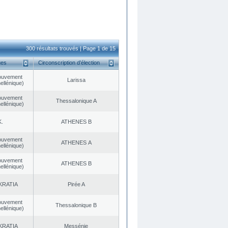
300 résultats trouvés | Page 1 de 15
ues
Circonscription d’élection
ouvement
Larissa
ellénique)
ouvement
Thessalonique A
ellénique)
K.
ATHENES Β
ouvement
ATHENES Α
ellénique)
ouvement
ATHENES Β
ellénique)
KRATIA
Pirée A
ouvement
Thessalonique B
ellénique)
KRATIA
Messénie