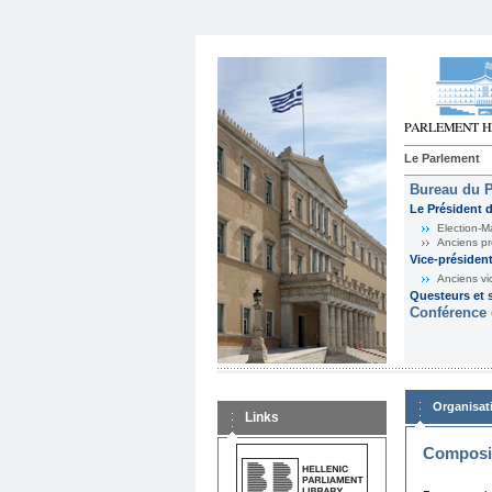
Le Parlement
Bureau du 
Le Président 
Election-M
Anciens pr
Vice-présiden
Anciens vi
Questeurs et s
Conférence 
Organisat
Links
Composit