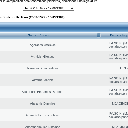
er la composition des Assemblées plénières, choisissez une législature
:
finale de IIe Term (20/11/1977 - 19/09/1981)
Nom et Prénom
Partis politiq
PA.SO.K. (M
Agorastis Vasileios
socialise panh
PA.SO.K. (M
Akritidis Nikolaos
socialise panh
Alavanos Konstantinos
E.DI.
PA.SO.K. (M
Alevras Ioannis
socialise panh
PA.SO.K. (M
Alexandris Efstathios (Stathis)
socialise panh
Aliprantis Dimitrios
NEA DΙMO
PA.SO.K. (M
Amanatidis Konstantinos
socialise panh
Anastasopoulos Nikolaos
NEA DΙMO