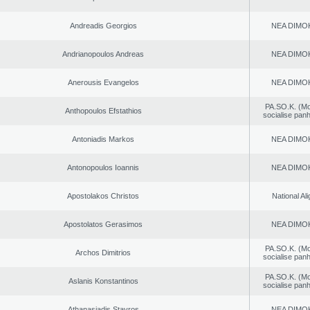
Andreadis Georgios
NEA DΙMO
Andrianopoulos Andreas
NEA DΙMO
Anerousis Evangelos
NEA DΙMO
PA.SO.K. (M
Anthopoulos Efstathios
socialise panh
Antoniadis Markos
NEA DΙMO
Antonopoulos Ioannis
NEA DΙMO
Apostolakos Christos
National Al
Apostolatos Gerasimos
NEA DΙMO
PA.SO.K. (M
Archos Dimitrios
socialise panh
PA.SO.K. (M
Aslanis Konstantinos
socialise panh
Athanasiadis Stavros
NEA DΙMO