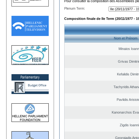
Pour consulter la composition des Assemblées plé
Plenum Term:
Composition finale de IIe Term (20/11/1977 - 1
Nom et Prénom
Minaios Ioann
Grivas Dimitr
Kefalidis Dimit
Tachyridis Athan
Pavlidis Aristot
Kanonarchos Eva
Zigdis Ioanni
Georgiadis Anto