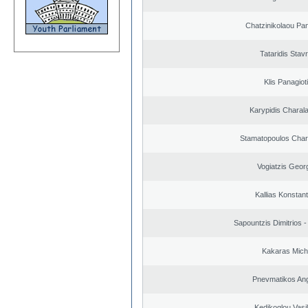
Chatzinikolaou Pan
Tataridis Stav
Klis Panagiot
Karypidis Chara
Stamatopoulos Cha
Vogiatzis Geor
Kallias Konstan
Sapountzis Dimitrios -
Kakaras Micha
Pnevmatikos An
Kedikoglou Vasi