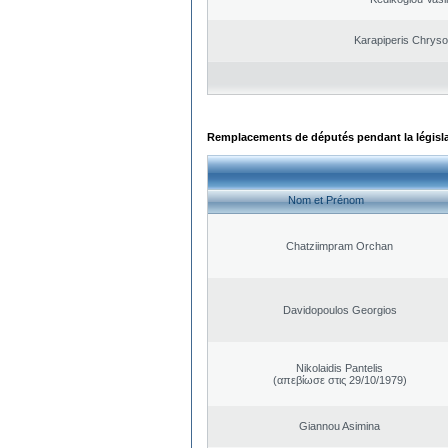
Karapiperis Chrys
Remplacements de députés pendant la législ
Nom et Prénom
Chatziimpram Orchan
Davidopoulos Georgios
Nikolaidis Pantelis
(απεβίωσε στις 29/10/1979)
Giannou Asimina