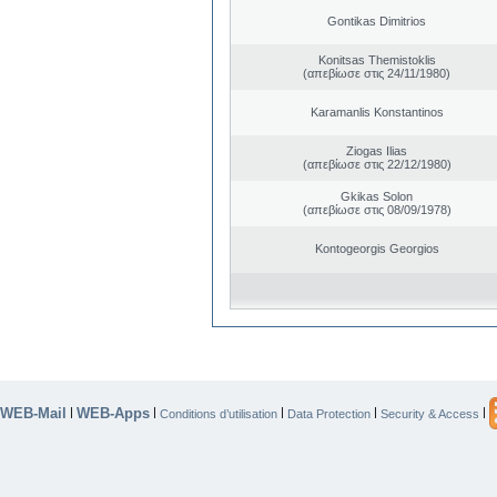
Gontikas Dimitrios
Konitsas Themistoklis
(απεβίωσε στις 24/11/1980)
Karamanlis Konstantinos
Ziogas Ilias
(απεβίωσε στις 22/12/1980)
Gkikas Solon
(απεβίωσε στις 08/09/1978)
Kontogeorgis Georgios
WEB-Mail
WEB-Apps
|
|
|
|
|
Conditions d’utilisation
Data Protection
Security & Access