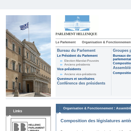
Le Parlement
Organisation & Fonctionnemen
Bureau du Parlement
Groupes p
Le Président du Parlement
Bureaux de
parlementai
Election-Mandat-Pouvoirs
Composition
Anciens présidents
Assemblée
Vice-présidents
Composition
Anciens vice-présidents
Questeurs et secrétaires
Conférence des présidents
:
Organisation & Fonctionnement
Assemblé
Links
Composition des législatures anté