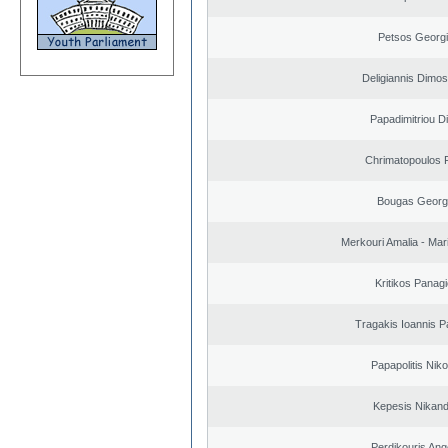
Petsos Georg
Deligiannis Dimos
Papadimitriou D
Chrimatopoulos F
Bougas Georg
Merkouri Amalia - Mar
Kritikos Panagi
Tragakis Ioannis P
Papapolitis Nik
Kepesis Nikan
Perdikouris Ang