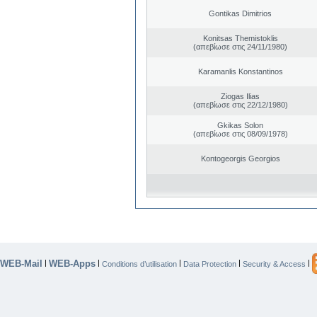
Gontikas Dimitrios
Konitsas Themistoklis
(απεβίωσε στις 24/11/1980)
Karamanlis Konstantinos
Ziogas Ilias
(απεβίωσε στις 22/12/1980)
Gkikas Solon
(απεβίωσε στις 08/09/1978)
Kontogeorgis Georgios
WEB-Mail
WEB-Apps
|
|
|
|
|
Conditions d’utilisation
Data Protection
Security & Access