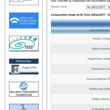
Pour consulter la composition des Assemblées plé
Plenum Term:
Composition finale de IIe Term (20/11/1977 - 1
Nom et Prénom
Perakis Georg
Balkos Anastas
Papachristos Kall
Dimopoulos Ioa
Sousourogiannis E
Eleftheriadis Elef
Gkillas Aristar
Prokopidis Ioa