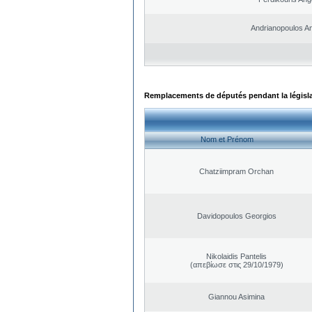
Andrianopoulos A
Remplacements de députés pendant la législ
Nom et Prénom
Chatziimpram Orchan
Davidopoulos Georgios
Nikolaidis Pantelis
(απεβίωσε στις 29/10/1979)
Giannou Asimina