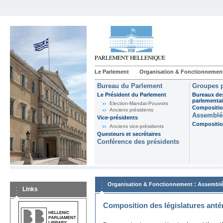
Le Parlement
Organisation & Fonctionnemen
Bureau du Parlement
Groupes p
Le Président du Parlement
Bureaux de
parlementai
Election-Mandat-Pouvoirs
Composition
Anciens présidents
Assemblée
Vice-présidents
Composition
Anciens vice-présidents
Questeurs et secrétaires
Conférence des présidents
:
Organisation & Fonctionnement
Assemblé
Links
Composition des législatures anté