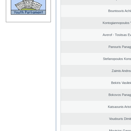
Bountouvis Achi
Kontogiannopoulos V
Averof - Tositsas E
Panouris Panagi
Stefanopoulos Kons
Zaimis Andre
Bekiris Vasile
Bokovos Panagi
Katsaounis Arist
Voudouris Dimit
Moutsios Geor