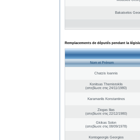
Bakatselos Geo
Remplacements de députés pendant la législ
Nom et Prénom
Chatzis Ioannis
Konitsas Themistoklis
(απεβίωσε στις 24/11/1980)
Karamanlis Konstantinos
Ziogas Ilias
(απεβίωσε στις 22/12/1980)
Gkikas Solon
(απεβίωσε στις 08/09/1978)
Kontogeorgis Georgios