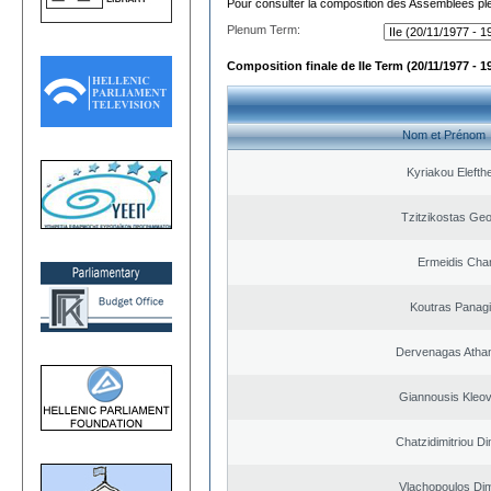
Pour consulter la composition des Assemblées plé
Plenum Term:
Composition finale de IIe Term (20/11/1977 - 1
Nom et Prénom
Kyriakou Elefth
Tzitzikostas Geo
Ermeidis Char
Koutras Panagi
Dervenagas Atha
Giannousis Kleo
Chatzidimitriou Di
Vlachopoulos Dim