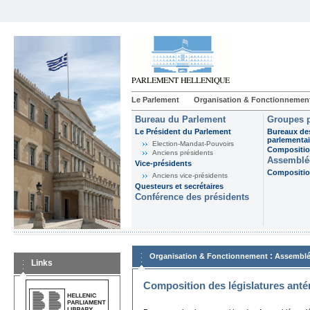
Le Parlement
Organisation & Fonctionnemen
Bureau du Parlement
Groupes p
Le Président du Parlement
Bureaux de
parlementai
Election-Mandat-Pouvoirs
Composition
Anciens présidents
Assemblée
Vice-présidents
Composition
Anciens vice-présidents
Questeurs et secrétaires
Conférence des présidents
:
Organisation & Fonctionnement
Assemblé
Links
Composition des législatures anté