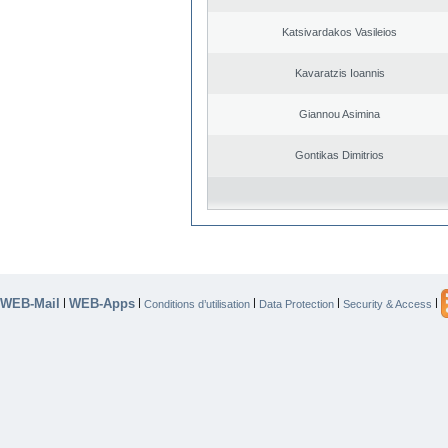
Katsivardakos Vasileios
Kavaratzis Ioannis
Giannou Asimina
Gontikas Dimitrios
WEB-Mail
WEB-Apps
|
|
|
|
|
Conditions d’utilisation
Data Protection
Security & Access