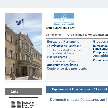
Le Parlement
Organisation & Fonctionnemen
Bureau du Parlement
Groupes p
Le Président du Parlement
Bureaux de
parlementai
Election-Mandat-Pouvoirs
Composition
Anciens présidents
Assemblée
Vice-présidents
Composition
Anciens vice-présidents
Questeurs et secrétaires
Conférence des présidents
:
Organisation & Fonctionnement
Assemblé
Links
Composition des législatures anté