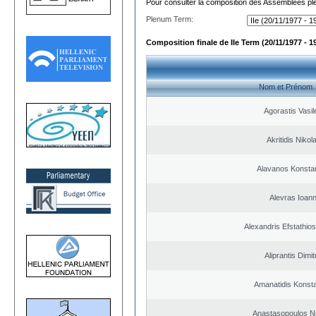
Pour consulter la composition des Assemblées plé
Plenum Term:
Composition finale de IIe Term (20/11/1977 - 1
Nom et Prénom
Agorastis Vasil
Akritidis Nikol
Alavanos Konsta
Alevras Ioann
Alexandris Efstathios
Aliprantis Dimit
Amanatidis Konsta
Anastasopoulos N