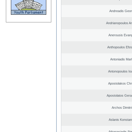
Andreadis Geor
Andrianopoulos A
Anerousis Evan
Anthopoulos Efst
Antoniadis Ma
Antonopoulos Io
Apostolakos Chr
Apostolatos Ger
Archos Dimitr
Aslanis Konstan
Athanasiadis St