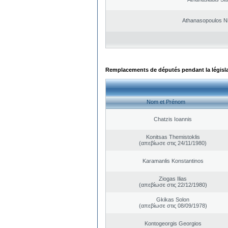
Athanasopoulos N
Remplacements de députés pendant la législ
Nom et Prénom
Chatzis Ioannis
Konitsas Themistoklis
(απεβίωσε στις 24/11/1980)
Karamanlis Konstantinos
Ziogas Ilias
(απεβίωσε στις 22/12/1980)
Gkikas Solon
(απεβίωσε στις 08/09/1978)
Kontogeorgis Georgios